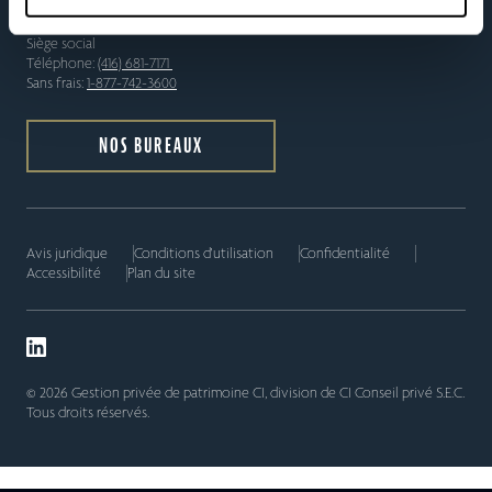
Gestion privée de patrimoine CI
Siège social
Téléphone:
(416) 681-7171
Sans frais:
1-877-742-3600
NOS BUREAUX
Avis juridique
Conditions d'utilisation
Confidentialité
Accessibilité
Plan du site
© 2026 Gestion privée de patrimoine CI, division de CI Conseil privé S.E.C.
Tous droits réservés.