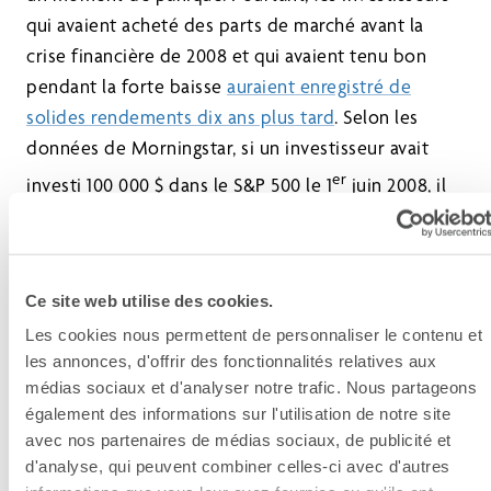
qui avaient acheté des parts de marché avant la
crise financière de 2008 et qui avaient tenu bon
pendant la forte baisse
auraient enregistré de
solides rendements dix ans plus tard
. Selon les
données de Morningstar, si un investisseur avait
er
investi 100 000 $ dans le S&P 500 le 1
juin 2008, il
aurait perdu 51 000 $ le 9 mars 2009 (date du creux
du marché). Toutefois, à la fin de 2019, son
investissement aurait valu 295 000 $.
Ce site web utilise des cookies.
Les cookies nous permettent de personnaliser le contenu et
2. Continuez à contribuer à vos
les annonces, d'offrir des fonctionnalités relatives aux
investissements
médias sociaux et d'analyser notre trafic. Nous partageons
également des informations sur l'utilisation de notre site
Les ralentissements offrent une opportunité aux
avec nos partenaires de médias sociaux, de publicité et
investisseurs à long terme qui cherchent à en
d'analyse, qui peuvent combiner celles-ci avec d'autres