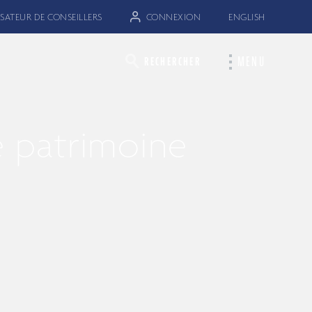
SATEUR DE CONSEILLERS
CONNEXION
ENGLISH
MENU
RECHERCHER
e patrimoine