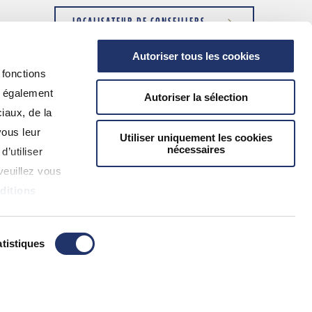
LOCALISATEUR DE CONSEILLERS
Autoriser tous les cookies
 fonctions
s également
Autoriser la sélection
iaux, de la
vous leur
Utiliser uniquement les cookies
nécessaires
d’utiliser
veuillez vous
ditions
tistiques
ssante.
Cliquez ici pour en savoir plus.