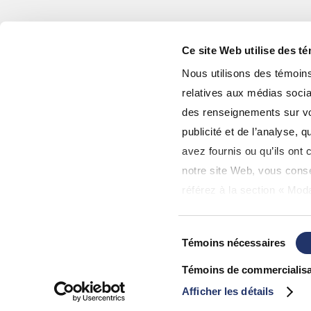
Ce site Web utilise des t
Nous utilisons des témoins 
relatives aux médias socia
des renseignements sur vot
publicité et de l’analyse,
© 2026 Gestion de Patrimoine Assante CI. Tous les Droits sont 
avez fournis ou qu’ils ont c
Sécurité
|
Avis de confidentialité
|
Plaintes
|
Avis juridique
notre site Web, vous consen
Divulgation de meilleure exécution à l’intention du client
référez à la section « Moda
d'utilisation
».
Sélection
Témoins nécessaires
du
consentement
Témoins de commercialisa
Afficher les détails
Méfiez-vous des sites Web non affiliés ou 