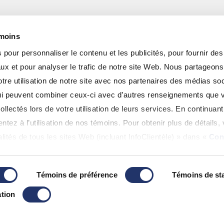
émoins
pour personnaliser le contenu et les publicités, pour fournir des
ux et pour analyser le trafic de notre site Web. Nous partageon
re utilisation de notre site avec nos partenaires des médias soc
 qui peuvent combiner ceux-ci avec d’autres renseignements que 
Réservés.
ollectés lors de votre utilisation de leurs services. En continuant 
s et de non-responsabilité
|
Accessibilité
|
Plan du Site
tez à l’utilisation de nos témoins. Pour obtenir plus de détails, 
lités de tous les sites Web (incluant InfoClientèle) » dans «
Con
Témoins de préférence
Témoins de sta
tion
frauduleux se faisant passer pour Gestion de patrimoine A