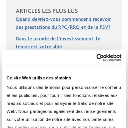
ARTICLES LES PLUS LUS
Quand devriez-vous commencer à recevoir
des prestations du RPC/RRQ et de la PSV?
Dans le monde de l’investissement, le
temps est votre allié
Les REER représentent-ils toujours le
meilleur choix?
Ce site Web utilise des témoins
Nous utilisons des témoins pour personnaliser le contenu
et les publicités, pour fournir des fonctions relatives aux
médias sociaux et pour analyser le trafic de notre site
Web. Nous partageons également des renseignements
Apprenez-en davantage sur
sur votre utilisation de notre site avec nos partenaires
l’avantage Assante CI
des médias sociaux, de la publicité et de l’analyse, qui