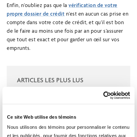
Enfin, n’oubliez pas que la
vérification de votre
propre dossier de crédit
n’est en aucun cas prise en
compte dans votre cote de crédit, et qu’il est bon
de le faire au moins une fois par an pour s’assurer
que tout est exact et pour garder un œil sur vos
emprunts.
ARTICLES LES PLUS LUS
Quand devriez-vous commencer à recevoir
des prestations du RPC/RRQ et de la PSV?
Dans le monde de l’investissement, le
Ce site Web utilise des témoins
temps est votre allié
Nous utilisons des témoins pour personnaliser le contenu
Les REER représentent-ils toujours le
et les publicités, pour fournir des fonctions relatives aux