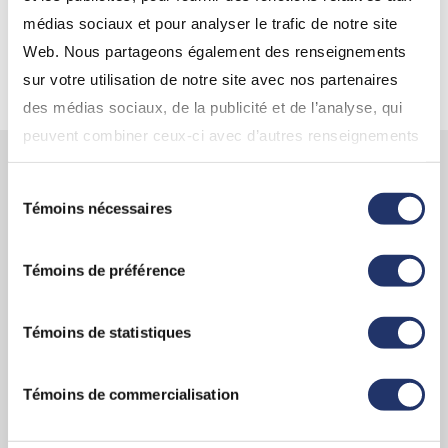
meilleur choix?
médias sociaux et pour analyser le trafic de notre site
Web. Nous partageons également des renseignements
sur votre utilisation de notre site avec nos partenaires
des médias sociaux, de la publicité et de l’analyse, qui
peuvent combiner ceux-ci avec d’autres renseignements
que vous leur avez fournis ou qu’ils ont collectés lors de
Apprenez-en davantage sur
Sélection
votre utilisation de leurs services. En continuant d’utiliser
Témoins nécessaires
du
l’avantage Assante CI
notre site Web, vous consentez à l’utilisation de nos
consentement
témoins. Pour obtenir plus de détails, veuillez vous
Témoins de préférence
référez à la section « Modalités de tous les sites Web
(incluant InfoClientèle) » dans «
Conditions d'utilisation
».
Témoins de statistiques
Témoins de commercialisation