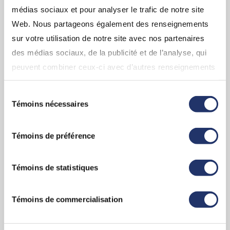
médias sociaux et pour analyser le trafic de notre site
Web. Nous partageons également des renseignements
Pourquoi choisir un conseiller Assante
sur votre utilisation de notre site avec nos partenaires
CI?
des médias sociaux, de la publicité et de l’analyse, qui
Découvrez les outils et les stratégies
peuvent combiner ceux-ci avec d’autres renseignements
qu’assante a à vous offrir.
que vous leur avez fournis ou qu’ils ont collectés lors de
Sélection
votre utilisation de leurs services. En continuant d’utiliser
Témoins nécessaires
du
notre site Web, vous consentez à l’utilisation de nos
EN SAVOIR PLUS
consentement
témoins. Pour obtenir plus de détails, veuillez vous
Témoins de préférence
référez à la section « Modalités de tous les sites Web
(incluant InfoClientèle) » dans «
Conditions d'utilisation
».
Témoins de statistiques
Témoins de commercialisation