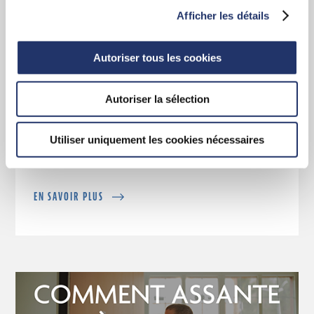
Afficher les détails
Autoriser tous les cookies
Les avantages sont évidents
Autoriser la sélection
Apprenez-en davantage sur la force et le
leadership qui sous tendent Assante CI.
Utiliser uniquement les cookies nécessaires
EN SAVOIR PLUS