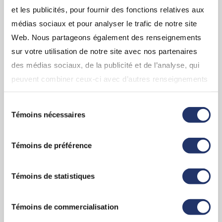
et les publicités, pour fournir des fonctions relatives aux
médias sociaux et pour analyser le trafic de notre site
Web. Nous partageons également des renseignements
sur votre utilisation de notre site avec nos partenaires
Pourquoi choisir un conseiller Assante
des médias sociaux, de la publicité et de l’analyse, qui
CI?
peuvent combiner ceux-ci avec d’autres renseignements
Découvrez les outils et les stratégies
que vous leur avez fournis ou qu’ils ont collectés lors de
qu’assante a à vous offrir.
Sélection
votre utilisation de leurs services. En continuant d’utiliser
Témoins nécessaires
du
notre site Web, vous consentez à l’utilisation de nos
consentement
témoins. Pour obtenir plus de détails, veuillez vous
EN SAVOIR PLUS
Témoins de préférence
référez à la section « Modalités de tous les sites Web
(incluant InfoClientèle) » dans «
Conditions d'utilisation
».
Témoins de statistiques
Témoins de commercialisation