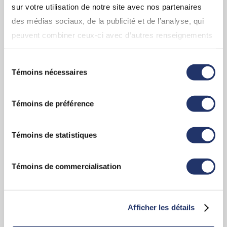
sur votre utilisation de notre site avec nos partenaires
qu’assante a à vous offrir.
des médias sociaux, de la publicité et de l’analyse, qui
peuvent combiner ceux-ci avec d’autres renseignements
que vous leur avez fournis ou qu’ils ont collectés lors de
EN SAVOIR PLUS
Sélection
votre utilisation de leurs services. En continuant d’utiliser
Témoins nécessaires
du
notre site Web, vous consentez à l’utilisation de nos
consentement
témoins. Pour obtenir plus de détails, veuillez vous
Témoins de préférence
référez à la section « Modalités de tous les sites Web
(incluant InfoClientèle) » dans «
Conditions d'utilisation
».
Témoins de statistiques
Témoins de commercialisation
Afficher les détails