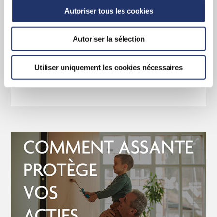
Les avantages sont évidents
Autoriser tous les cookies
Apprenez-en davantage sur la force et le
leadership qui sous tendent Assante CI.
Autoriser la sélection
Utiliser uniquement les cookies nécessaires
EN SAVOIR PLUS