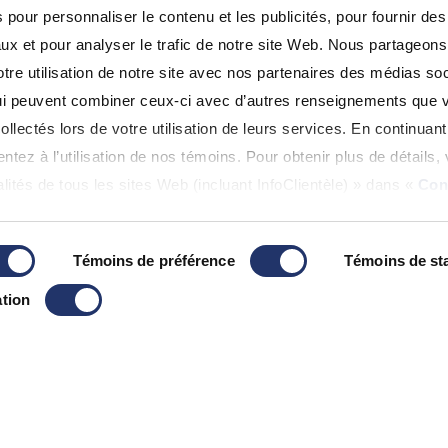
pour personnaliser le contenu et les publicités, pour fournir des
ux et pour analyser le trafic de notre site Web. Nous partageon
re utilisation de notre site avec nos partenaires des médias soc
 qui peuvent combiner ceux-ci avec d’autres renseignements que 
ollectés lors de votre utilisation de leurs services. En continuant 
tez à l’utilisation de nos témoins. Pour obtenir plus de détails, 
lités de tous les sites Web (incluant InfoClientèle) » dans «
Con
Témoins de préférence
Témoins de sta
Réservés.
tion
s et de non-responsabilité
|
Accessibilité
|
Plan du Site
frauduleux se faisant passer pour Gestion de patrimoine A