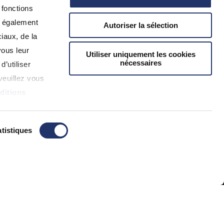
 fonctions
s également
Nous Contacter
Autoriser la sélection
iaux, de la
vous leur
Utiliser uniquement les cookies
LOCALISATEUR DE CONSEILLERS
nécessaires
d’utiliser
veuillez vous
ditions
tistiques
ssante.
Cliquez ici pour en savoir plus.