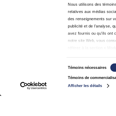
Nous utilisons des témoins 
relatives aux médias socia
des renseignements sur vot
publicité et de l’analyse,
avez fournis ou qu’ils ont c
notre site Web, vous consen
référez à la section « Moda
d'utilisation
».
Sélection
Témoins nécessaires
du
© 2026 Gestion de Patrimoine Assante CI. Tous les Droits sont 
consentement
Témoins de commercialisa
Sécurité
|
Avis de confidentialité
|
Plaintes
|
Avis juridique
Afficher les détails
Méfiez-vous des sites Web non affiliés ou 
Divulgation de meilleure exécution à l’intention du client