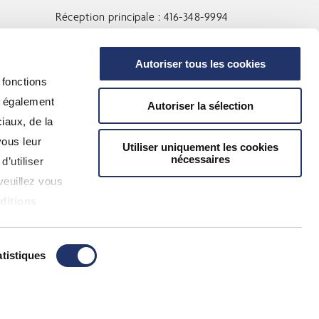
Réception principale : 416-348-9994
Sans frais : 1-888-348-9994
Autoriser tous les cookies
 fonctions
Nous Contacter
s également
Autoriser la sélection
iaux, de la
vous leur
Utiliser uniquement les cookies
LOCALISATEUR DE CONSEILLERS
nécessaires
d’utiliser
veuillez vous
ditions
tistiques
ssante.
Cliquez ici pour en savoir plus.