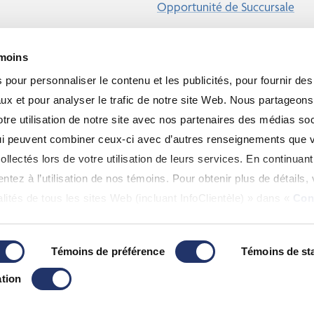
Opportunité de Succursale
émoins
pour personnaliser le contenu et les publicités, pour fournir des
ux et pour analyser le trafic de notre site Web. Nous partageon
re utilisation de notre site avec nos partenaires des médias soc
 qui peuvent combiner ceux-ci avec d’autres renseignements que 
ollectés lors de votre utilisation de leurs services. En continuant 
tez à l’utilisation de nos témoins. Pour obtenir plus de détails, 
lités de tous les sites Web (incluant InfoClientèle) » dans «
Con
Témoins de préférence
Témoins de sta
Réservés.
tion
s et de non-responsabilité
|
Accessibilité
|
Plan du Site
frauduleux se faisant passer pour Gestion de patrimoine A