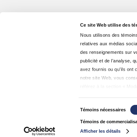
Ce site Web utilise des t
Nous utilisons des témoins 
relatives aux médias socia
des renseignements sur vot
publicité et de l’analyse,
avez fournis ou qu’ils ont c
notre site Web, vous consen
référez à la section « Moda
d'utilisation
».
Sélection
Témoins nécessaires
du
© 2026 Gestion de Patrimoine Assante CI. Tous les Droits sont 
consentement
Témoins de commercialisa
Sécurité
|
Avis de confidentialité
|
Plaintes
|
Avis juridique
Afficher les détails
Méfiez-vous des sites Web non affiliés ou 
Divulgation de meilleure exécution à l’intention du client