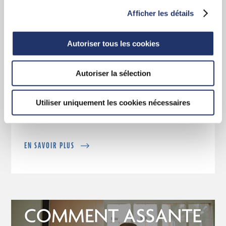
Afficher les détails
Autoriser tous les cookies
Les avantages sont évidents
Autoriser la sélection
Apprenez-en davantage sur la force et le
leadership qui sous tendent Assante CI.
Utiliser uniquement les cookies nécessaires
EN SAVOIR PLUS