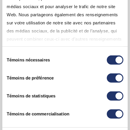
médias sociaux et pour analyser le trafic de notre site
Web. Nous partageons également des renseignements
Pourquoi choisir un conseiller Assante
sur votre utilisation de notre site avec nos partenaires
CI?
des médias sociaux, de la publicité et de l’analyse, qui
Découvrez les outils et les stratégies
peuvent combiner ceux-ci avec d’autres renseignements
qu’assante a à vous offrir.
que vous leur avez fournis ou qu’ils ont collectés lors de
Sélection
votre utilisation de leurs services. En continuant d’utiliser
Témoins nécessaires
du
notre site Web, vous consentez à l’utilisation de nos
consentement
EN SAVOIR PLUS
témoins. Pour obtenir plus de détails, veuillez vous
Témoins de préférence
référez à la section « Modalités de tous les sites Web
(incluant InfoClientèle) » dans «
Conditions d'utilisation
».
Témoins de statistiques
Témoins de commercialisation