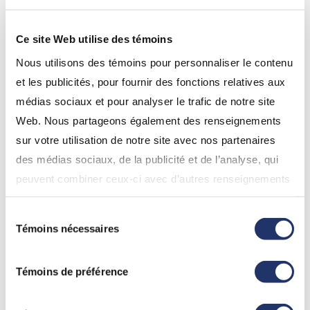
T5008, Relevé 18 (état des
Envoyés d’ici le
Ce site Web utilise des témoins
opérations sur titres)
28 février 2026
Nous utilisons des témoins pour personnaliser le contenu
et les publicités, pour fournir des fonctions relatives aux
Documents fiscaux de l’IRS
médias sociaux et pour analyser le trafic de notre site
(gestion de capital Assante
Web. Nous partageons également des renseignements
seulement)
sur votre utilisation de notre site avec nos partenaires
des médias sociaux, de la publicité et de l’analyse, qui
peuvent combiner ceux-ci avec d’autres renseignements
Dates limites
que vous leur avez fournis ou qu’ils ont collectés lors de
Type de relevé
des envois
Sélection
votre utilisation de leurs services. En continuant d’utiliser
postaux
Témoins nécessaires
du
notre site Web, vous consentez à l’utilisation de nos
consentement
Envoyés d’ici le
témoins. Pour obtenir plus de détails, veuillez vous
Formulaire 1099-B
14 février 2026
Témoins de préférence
référez à la section « Modalités de tous les sites Web
(incluant InfoClientèle) » dans «
Conditions d'utilisation
Formulaire 1099-DIV (produits