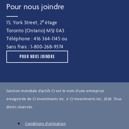
Pour nous joindre
e
15, York Street, 2
étage
Toronto (Ontario) M5J 0A3
Téléphone :
416 364‑1145
ou
Sans frais :
1‑800‑268‑9374
POUR NOUS JOINDRE
Gestion mondiale d’actifs CI est le nom d’une entreprise
enregistrée de CI Investments Inc. © CI Investments Inc. 2026. Tous
droits réservés.
Conditions d’utilisation