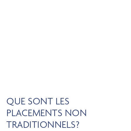
Passer
MENU
au
contenu
LES ALTERNATIVES
principal
LIQUIDES
QUE SONT LES
PLACEMENTS NON
TRADITIONNELS?