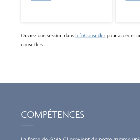
Ouvrez une session dans
InfoConseiller
pour accéder aux
conseillers.
COMPÉTENCES
La force de GMA CI provient de notre gamme unique