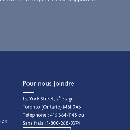
Pour nous joindre
e
15, York Street, 2
étage
Toronto (Ontario) M5J 0A3
Téléphone :
416 364‑1145
ou
sion
Sans frais :
1‑800‑268‑9374