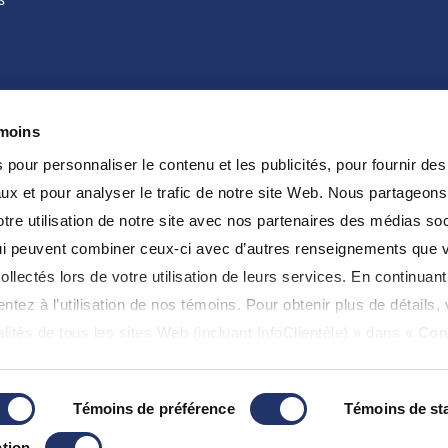
émoins
pour personnaliser le contenu et les publicités, pour fournir des
ux et pour analyser le trafic de notre site Web. Nous partageon
re utilisation de notre site avec nos partenaires des médias soc
 qui peuvent combiner ceux-ci avec d’autres renseignements que 
ollectés lors de votre utilisation de leurs services. En continuant 
tez à l’utilisation de nos témoins. Pour obtenir plus de détails, 
lités de tous les sites Web (incluant InfoClientèle) » dans «
Con
Témoins de préférence
Témoins de sta
tion