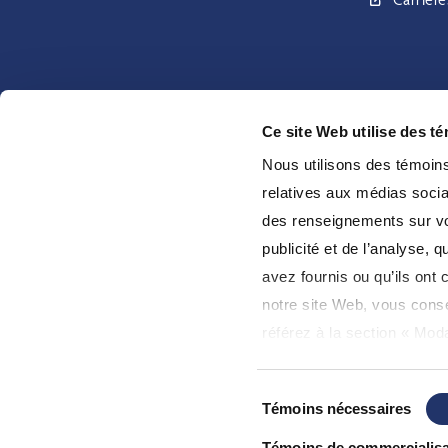
Ce site Web utilise des t
Nous utilisons des témoins 
relatives aux médias socia
Gestion mondiale d’actifs CI est le nom d’une
des renseignements sur vot
entreprise enregistrée de CI Investments Inc. © CI
publicité et de l’analyse,
Investments Inc. 2026. Tous droits réservés.
avez fournis ou qu’ils ont c
notre site Web, vous consen
référez à la section « Moda
d'utilisation
».
Sélection
Témoins nécessaires
du
consentement
Témoins de commercialisa