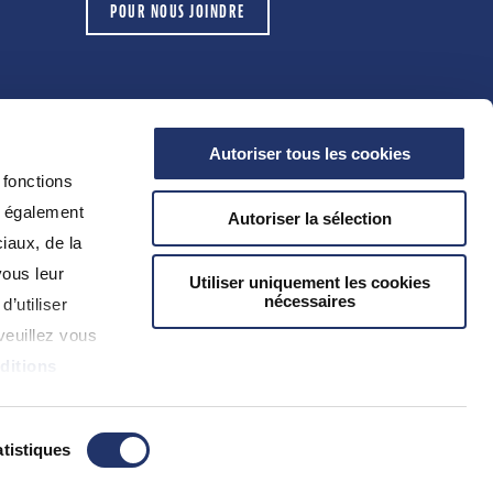
POUR NOUS JOINDRE
Autoriser tous les cookies
 fonctions
s également
Autoriser la sélection
iaux, de la
Conditions d’utilisation
vous leur
Utiliser uniquement les cookies
Avis juridiques
nécessaires
d’utiliser
Avis de confidentialité
veuillez vous
Accessibilité
ditions
Biens non réclamés
Sécurité
Plan du site
tistiques