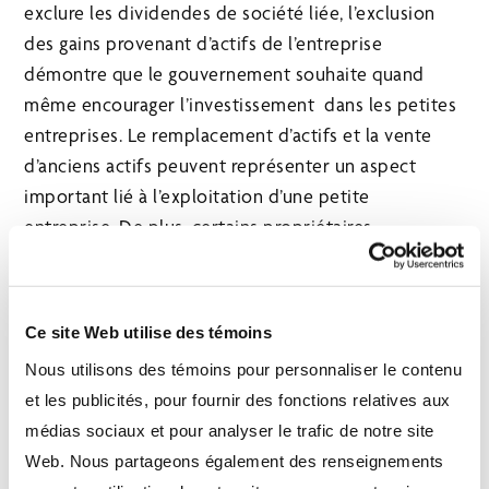
exclure les dividendes de société liée, l’exclusion
des gains provenant d’actifs de l’entreprise
démontre que le gouvernement souhaite quand
même encourager l’investissement dans les petites
entreprises. Le remplacement d’actifs et la vente
d’anciens actifs peuvent représenter un aspect
important lié à l’exploitation d’une petite
entreprise. De plus, certains propriétaires
d’entreprise peuvent vendre leurs actifs d’entreprise
dans le cadre d’une stratégie de planification de
sortie. Le gouvernement ne souhaite pas pénaliser
Ce site Web utilise des témoins
les sociétés privées lorsqu’elles se départissent de
Nous utilisons des témoins pour personnaliser le contenu
leurs actifs, et a donc autorisé cette exclusion.
et les publicités, pour fournir des fonctions relatives aux
médias sociaux et pour analyser le trafic de notre site
Web. Nous partageons également des renseignements
Pertes nettes en capital d’années antérieures