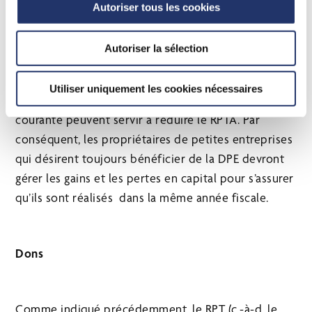
antérieures ou reportées indéfiniment afin de
Autoriser tous les cookies
réduire des gains nets en capital de l’année dans
laquelle s’appliquent. Bien que cette option peut
Autoriser la sélection
toujours servir pour réduire les gains en capital
imposables de l’année courante d’une société
Utiliser uniquement les cookies nécessaires
privée, seules les pertes nettes en capital de l’année
courante peuvent servir à réduire le RPTA. Par
conséquent, les propriétaires de petites entreprises
qui désirent toujours bénéficier de la DPE devront
gérer les gains et les pertes en capital pour s’assurer
qu’ils sont réalisés dans la même année fiscale.
Dons
Comme indiqué précédemment, le RPT (c.-à-d. le