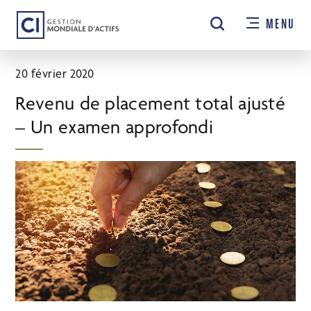
Passer
MENU
au
contenu
principal
20 février 2020
Revenu de placement total ajusté
– Un examen approfondi