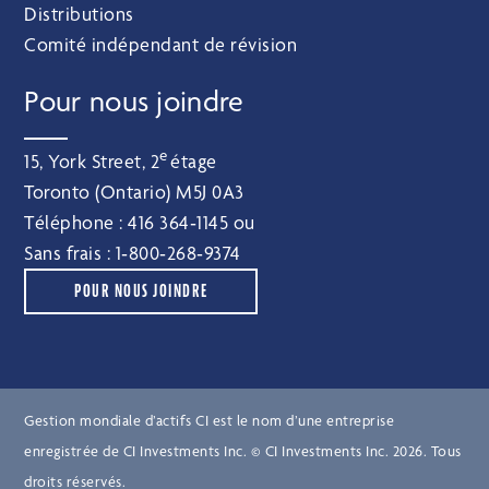
Distributions
Comité indépendant de révision
Pour nous joindre
e
15, York Street, 2
étage
Toronto (Ontario) M5J 0A3
Téléphone :
416 364‑1145
ou
Sans frais :
1‑800‑268‑9374
POUR NOUS JOINDRE
Gestion mondiale d’actifs CI est le nom d’une entreprise
enregistrée de CI Investments Inc. © CI Investments Inc. 2026. Tous
droits réservés.