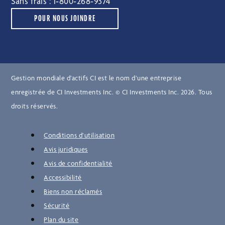
Sans frais :
1‑800‑268‑9374
POUR NOUS JOINDRE
Gestion mondiale d’actifs CI est le nom d’une entreprise
enregistrée de CI Investments Inc. © CI Investments Inc. 2026. Tous
droits réservés.
Conditions d’utilisation
Avis juridiques
Avis de confidentialité
Accessibilité
Biens non réclamés
Sécurité
Plan du site