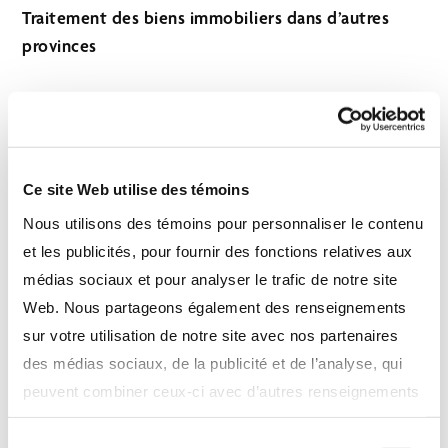
Traitement des biens immobiliers dans d’autres
provinces
Le traitement des biens immobiliers peut être plus
avantageux dans certaines provinces que dans
d’autres, puisque chacune a ses propres règles en
matière de succession. Par exemple, les dispositions
Ce site Web utilise des témoins
de la Wills, Estates and Succession Act de
Nous utilisons des témoins pour personnaliser le contenu
Colombie-Britannique qui traitent de la
et les publicités, pour fournir des fonctions relatives aux
modification du testament sont propres à cette
médias sociaux et pour analyser le trafic de notre site
province. En vertu de ces dispositions, un tribunal a
Web. Nous partageons également des renseignements
compétence pour modifier un testament si un
sur votre utilisation de notre site avec nos partenaires
enfant ou le conjoint du défunt a été traité
des médias sociaux, de la publicité et de l’analyse, qui
inéquitablement. La loi s’applique aux biens
peuvent combiner ceux-ci avec d’autres renseignements
personnels si le défunt était domicilié en Colombie-
que vous leur avez fournis ou qu’ils ont collectés lors de
Britannique au moment de son décès. Cependant,
Sélection
votre utilisation de leurs services. En continuant d’utiliser