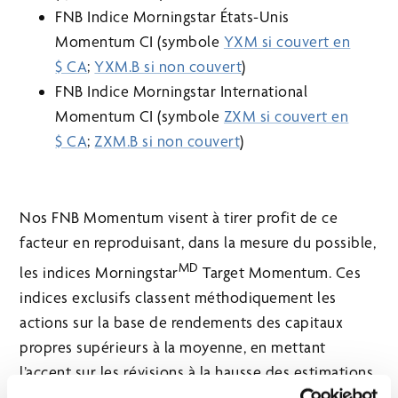
FNB Indice Morningstar États-Unis
Momentum CI (symbole
YXM si couvert en
$ CA
;
YXM.B si non couvert
)
FNB Indice Morningstar International
Momentum CI (symbole
ZXM si couvert en
$ CA
;
ZXM.B si non couvert
)
Nos FNB Momentum visent à tirer profit de ce
facteur en reproduisant, dans la mesure du possible,
MD
les indices Morningstar
Target Momentum. Ces
indices exclusifs classent méthodiquement les
actions sur la base de rendements des capitaux
propres supérieurs à la moyenne, en mettant
l’accent sur les révisions à la hausse des estimations
de bénéfices et les indicateurs techniques de