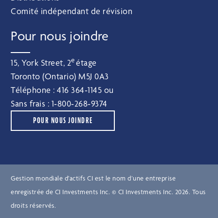
Comité indépendant de révision
Pour nous joindre
e
15, York Street, 2
étage
Toronto (Ontario) M5J 0A3
Téléphone :
416 364‑1145
ou
Sans frais :
1‑800‑268‑9374
POUR NOUS JOINDRE
Gestion mondiale d’actifs CI est le nom d’une entreprise
enregistrée de CI Investments Inc. © CI Investments Inc. 2026. Tous
droits réservés.