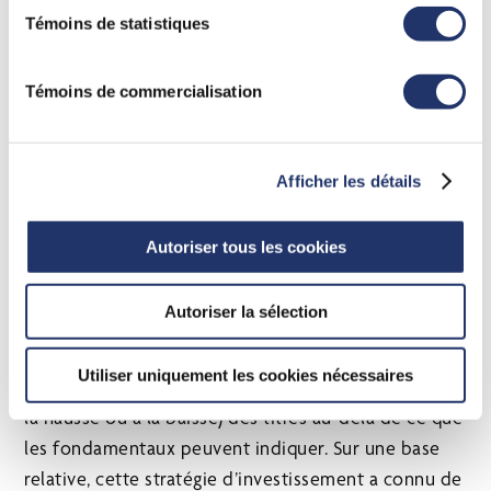
annuelle. En parallèle, le facteur de momentum
».
Témoins de statistiques
correspondant a généré un rendement annuel de
11,8 % sur la même période, soit près d’un tiers de
plus que l’indice de référence.
Témoins de commercialisation
La tendance devrait-elle
Afficher les détails
devenir votre amie?
Autoriser tous les cookies
Autoriser la sélection
Le placement axé sur le momentum cherche à tirer
parti de la « pensée de groupe ». Les investisseurs
Utiliser uniquement les cookies nécessaires
prolongent la tendance de l’évolution des cours (à
la hausse ou à la baisse) des titres au-delà de ce que
les fondamentaux peuvent indiquer. Sur une base
relative, cette stratégie d’investissement a connu de