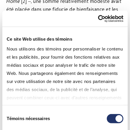
Home
[2] –, une somme relativement modeste avait
été placée dans une fiducie de bienfaisance et les
revenus qu’elle générait étaient versés annuellement
à deux organismes caritatifs. Après quelques années
et par suite des marchés boursiers baissiers,
Ce site Web utilise des témoins
toutefois, la fiducie n’arrivait plus à générer des
Nous utilisons des témoins pour personnaliser le contenu
revenus suffisants pour poursuivre les versements
et les publicités, pour fournir des fonctions relatives aux
prévus. Elle risquait donc de voir son
médias sociaux et pour analyser le trafic de notre site
enregistrement à titre d’organisme de bienfaisance
Web. Nous partageons également des renseignements
révoqué. Les organismes bénéficiaires ont alors
sur votre utilisation de notre site avec nos partenaires
demandé aux tribunaux de modifier l’acte de
des médias sociaux, de la publicité et de l’analyse, qui
fiducie afin de permettre à celle-ci de débourser
peuvent combiner ceux-ci avec d’autres renseignements
ses revenus et ses gains en capital, ce qui assurerait
que vous leur avez fournis ou qu’ils ont collectés lors de
le respect des quotas de distribution. La cour a
Sélection
votre utilisation de leurs services. En continuant d’utiliser
autorisé la modification demandée, mais il aurait
Témoins nécessaires
du
notre site Web, vous consentez à l’utilisation de nos
été plus prudent, lors de l’établissement de la
consentement
témoins. Pour obtenir plus de détails, veuillez vous