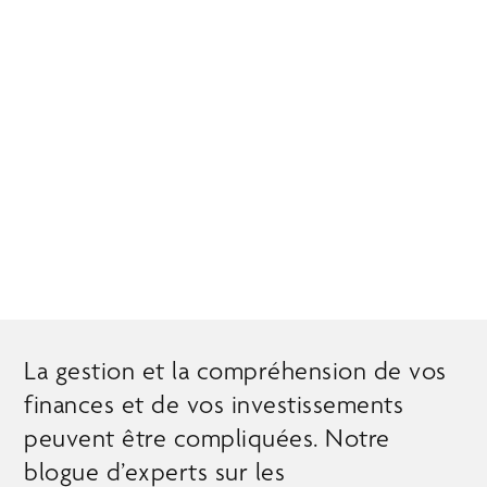
Passer
MENU
au
contenu
principal
PERSPECTIVES
D’EXPERTS
La gestion et la compréhension de vos
finances et de vos investissements
peuvent être compliquées. Notre
blogue d’experts sur les