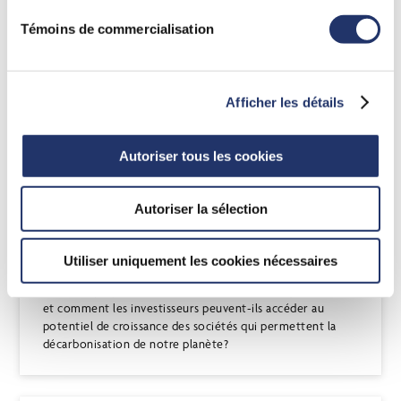
Témoins de commercialisation
Afficher les détails
Autoriser tous les cookies
24 oct. 2021
| Munro Partners
Autoriser la sélection
Investir dans l’énergie propre et
l’économie circulaire
Utiliser uniquement les cookies nécessaires
L’énergie propre et l’économie circulaire : de quoi s’agit-il
et comment les investisseurs peuvent-ils accéder au
potentiel de croissance des sociétés qui permettent la
décarbonisation de notre planète?