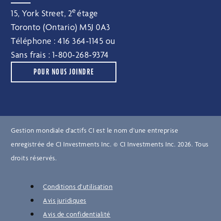
e
15, York Street, 2
étage
Toronto (Ontario) M5J 0A3
Téléphone :
416 364‑1145
ou
Sans frais :
1‑800‑268‑9374
POUR NOUS JOINDRE
Gestion mondiale d’actifs CI est le nom d’une entreprise
enregistrée de CI Investments Inc. © CI Investments Inc. 2026. Tous
droits réservés.
Conditions d’utilisation
Avis juridiques
Avis de confidentialité