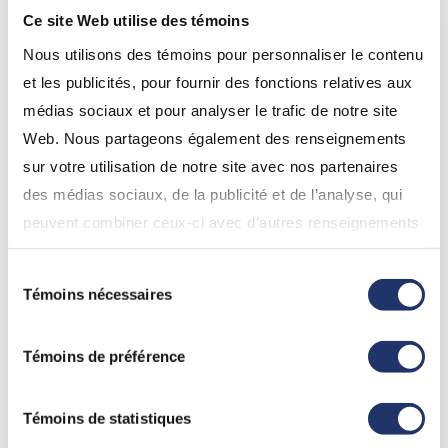
Ce site Web utilise des témoins
Nous utilisons des témoins pour personnaliser le contenu
et les publicités, pour fournir des fonctions relatives aux
médias sociaux et pour analyser le trafic de notre site
Web. Nous partageons également des renseignements
sur votre utilisation de notre site avec nos partenaires
des médias sociaux, de la publicité et de l’analyse, qui
26 oct. 2021
| Munro Partners
peuvent combiner ceux-ci avec d’autres renseignements
Changement climatique –
que vous leur avez fournis ou qu’ils ont collectés lors de
Transport propre et efficacité
Sélection
votre utilisation de leurs services. En continuant d’utiliser
énergétique
Témoins nécessaires
du
notre site Web, vous consentez à l’utilisation de nos
consentement
Solutions de transport propre et d’efficacité énergétique :
témoins. Pour obtenir plus de détails, veuillez vous
de quoi s’agit-il et comment les investisseurs peuvent-ils
Témoins de préférence
référez à la section « Modalités de tous les sites Web
accéder au potentiel de croissance des sociétés qui
permettent la décarbonisation de notre planète?
(incluant InfoClientèle) » dans «
Conditions d'utilisation
».
Témoins de statistiques