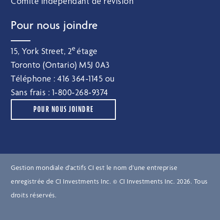
Comité indépendant de révision
Pour nous joindre
e
15, York Street, 2
étage
Toronto (Ontario) M5J 0A3
Téléphone :
416 364‑1145
ou
Sans frais :
1‑800‑268‑9374
POUR NOUS JOINDRE
Gestion mondiale d’actifs CI est le nom d’une entreprise
enregistrée de CI Investments Inc. © CI Investments Inc. 2026. Tous
droits réservés.