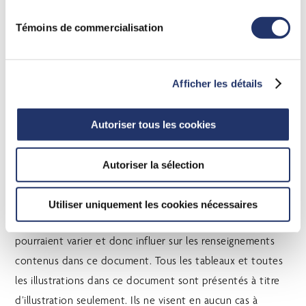
devraient pas être utilisées ni interprétées comme un
conseil en investissement ni comme un signe
Témoins de commercialisation
d’approbation ou une recommandation à l’égard des
entités ou des titres dont il est question. Ce document
est fourni à titre de source d’information générale et ne
Afficher les détails
doit pas être considéré comme un conseil personnel,
juridique, comptable, fiscal ou d’investissement, ni être
Autoriser tous les cookies
interprété comme une approbation ou une
recommandation d’une entité ou d’un titre discuté. Tous
Autoriser la sélection
les efforts ont été déployés pour assurer que
l’information contenue dans ce document était exacte au
Utiliser uniquement les cookies nécessaires
moment de sa publication. Les conditions du marché
pourraient varier et donc influer sur les renseignements
contenus dans ce document. Tous les tableaux et toutes
les illustrations dans ce document sont présentés à titre
d’illustration seulement. Ils ne visent en aucun cas à