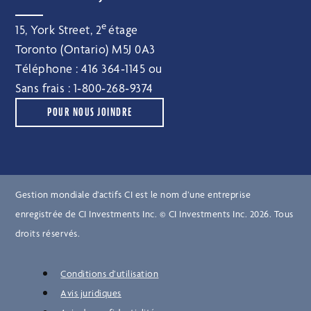
e
15, York Street, 2
étage
Toronto (Ontario) M5J 0A3
Téléphone :
416 364‑1145
ou
Sans frais :
1‑800‑268‑9374
POUR NOUS JOINDRE
Gestion mondiale d’actifs CI est le nom d’une entreprise
enregistrée de CI Investments Inc. © CI Investments Inc. 2026. Tous
droits réservés.
Conditions d’utilisation
Avis juridiques