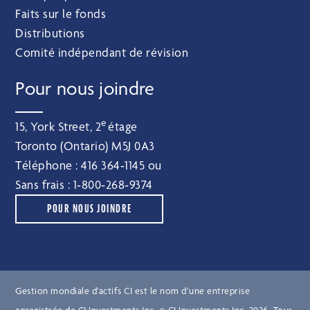
Faits sur le fonds
Distributions
Comité indépendant de révision
Pour nous joindre
e
15, York Street, 2
étage
Toronto (Ontario) M5J 0A3
Téléphone :
416 364‑1145
ou
Sans frais :
1‑800‑268‑9374
POUR NOUS JOINDRE
Gestion mondiale d’actifs CI est le nom d’une entreprise
enregistrée de CI Investments Inc. © CI Investments Inc. 2026. Tous