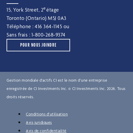
e
15, York Street, 2
étage
Toronto (Ontario) M5J 0A3
Téléphone :
416 364‑1145
ou
Sans frais :
1‑800‑268‑9374
POUR NOUS JOINDRE
Gestion mondiale d’actifs CI est le nom d’une entreprise
enregistrée de CI Investments Inc. © CI Investments Inc. 2026. Tous
droits réservés.
Conditions d’utilisation
Avis juridiques
Avis de confidentialité