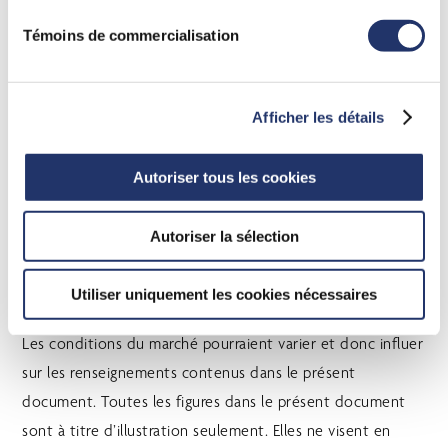
pas être utilisées ni interprétées comme un conseil en
Témoins de commercialisation
placement ni comme un signe d’approbation ou une
recommandation à l’égard des entités ou des titres dont il
est question. Ce document est fourni à titre de source
Afficher les détails
d’information générale et ne doit pas être considéré
comme un conseil personnel, juridique, comptable, fiscal
Autoriser tous les cookies
ou d’investissement, ni être interprété comme une
approbation ou une recommandation d’une entité ou d’un
Autoriser la sélection
titre dont il est question. Tous les efforts ont été
déployés pour s’assurer que l’information contenue dans
Utiliser uniquement les cookies nécessaires
ce document était exacte au moment de sa publication.
Les conditions du marché pourraient varier et donc influer
sur les renseignements contenus dans le présent
document. Toutes les figures dans le présent document
sont à titre d’illustration seulement. Elles ne visent en