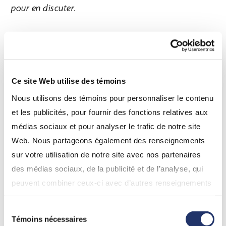
pour en discuter.
Ce que Judith croyait savoir du revenu gagné est
courant, mais inexact. Le revenu gagné englobe de
nombreux types de revenu outre les plus évidents,
Ce site Web utilise des témoins
c’est-à-dire le salaire et le revenu de travailleur
Nous utilisons des témoins pour personnaliser le contenu
autonome. Dans le cas de Judith, les prestations de
et les publicités, pour fournir des fonctions relatives aux
retraite (d’État et d’un régime privé) et les
médias sociaux et pour analyser le trafic de notre site
distributions de fonds communs de placement ne
Web. Nous partageons également des renseignements
contribuent pas à l’accumulation de droits de
sur votre utilisation de notre site avec nos partenaires
cotisation au titre des REER pour l’année suivante,
des médias sociaux, de la publicité et de l’analyse, qui
mais les revenus nets de location (montant du loyer,
peuvent combiner ceux-ci avec d’autres renseignements
moins les dépenses admissibles) y contribuent,
que vous leur avez fournis ou qu’ils ont collectés lors de
parce qu’ils sont considérés comme un revenu
Sélection
votre utilisation de leurs services. En continuant d’utiliser
gagné.
Témoins nécessaires
du
notre site Web, vous consentez à l’utilisation de nos