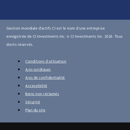
Gestion mondiale d’actifs CI est le nom d’une entreprise
enregistrée de CI Investments Inc. © CI Investments Inc. 2026. Tous
droits réservés.
Conditions d’utilisation
Avis juridiques
Avis de confidentialité
Accessibilité
Biens non réclamés
Sécurité
Plan du site