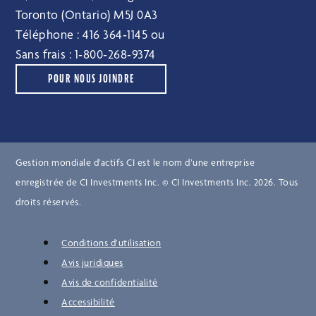
Toronto (Ontario) M5J 0A3
Téléphone :
416 364‑1145
ou
Sans frais :
1‑800‑268‑9374
POUR NOUS JOINDRE
Gestion mondiale d’actifs CI est le nom d’une entreprise
enregistrée de CI Investments Inc. © CI Investments Inc. 2026. Tous
droits réservés.
Conditions d’utilisation
Avis juridiques
Avis de confidentialité
Accessibilité