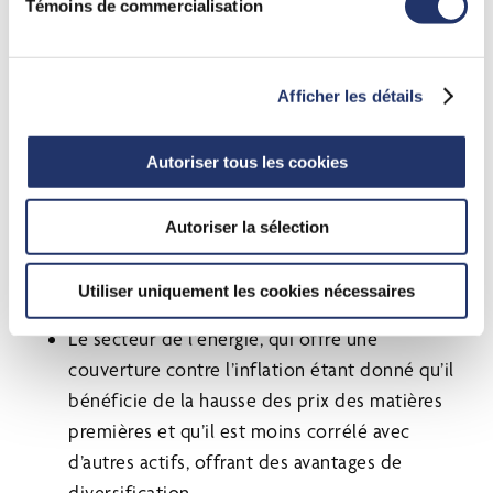
Témoins de commercialisation
Dans l’environnement actuel du marché, les
investisseurs peuvent envisager des secteurs
défensifs qui sont résilients lorsque la croissance
Afficher les détails
ralentit et que la politique monétaire se resserre.
Cela pourrait inclure :
Autoriser tous les cookies
Le secteur des soins de santé, qui a
Autoriser la sélection
historiquement moins d’élasticité grâce à sa
demande persistante, réduisant ainsi sa
Utiliser uniquement les cookies nécessaires
sensibilité aux fluctuations économiques.
Le secteur de l’énergie, qui offre une
couverture contre l’inflation étant donné qu’il
bénéficie de la hausse des prix des matières
premières et qu’il est moins corrélé avec
d’autres actifs, offrant des avantages de
diversification.