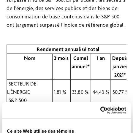
de l’énergie, des services publics et des biens de
consommation de base contenus dans le S&P 500
ont largement surpassé l’indice de référence global.
Rendement annualisé total
Nom
3 mois
Cumel
1 an
Depuis
annuel*
janvier
2021*
SECTEUR DE
L’ÉNERGIE
1,81 %
33,80 %
44,43 %
50,77 %
S&P 500
SECTEUR DES
SERVICES PUBLICS
-5,96 %
-6,53 %
5,56 %
5,60 %
S&P 500
Ce site Web utilise des témoins