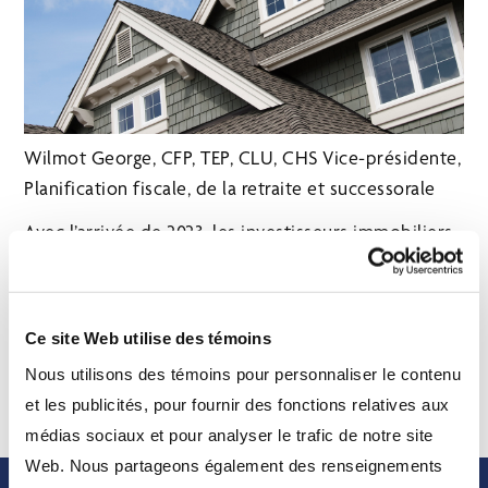
Wilmot George, CFP, TEP, CLU, CHS Vice-présidente,
Planification fiscale, de la retraite et successorale
Avec l’arrivée de 2023, les investisseurs immobiliers
devraient savoir que l’Agence du revenu du Canada
(ARC) continue de surveiller les transactions
immobilières dans le but de freiner le non-respect
Ce site Web utilise des témoins
des lois fiscales. Lire la suite
ici
»
Nous utilisons des témoins pour personnaliser le contenu
et les publicités, pour fournir des fonctions relatives aux
médias sociaux et pour analyser le trafic de notre site
Web. Nous partageons également des renseignements