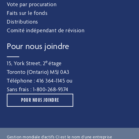
Vote par procuration
Faits sur le fonds
Distributions
Comité indépendant de révision
Pour nous joindre
e
15, York Street, 2
étage
Toronto (Ontario) M5J 0A3
Téléphone :
416 364‑1145
ou
Sans frais :
1‑800‑268‑9374
POUR NOUS JOINDRE
Gestion mondiale d’actifs CI est le nom d’une entreprise