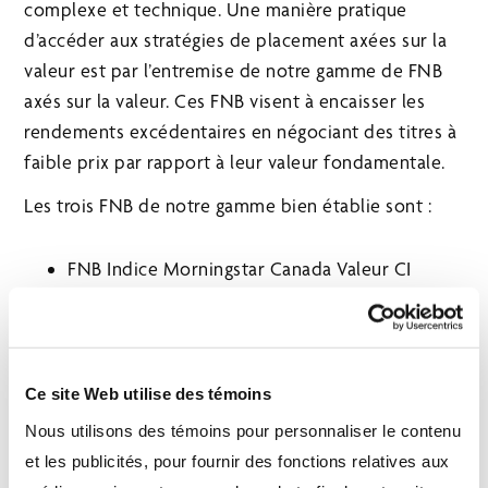
complexe et technique. Une manière pratique
d’accéder aux stratégies de placement axées sur la
valeur est par l’entremise de notre gamme de FNB
axés sur la valeur. Ces FNB visent à encaisser les
rendements excédentaires en négociant des titres à
faible prix par rapport à leur valeur fondamentale.
Les trois FNB de notre gamme bien établie sont :
FNB Indice Morningstar Canada Valeur CI
(symbole
FXM
)
FNB Indice Morningstar États-Unis Valeur CI
(symbole
XXM si couvert en $ CA
;
XXM.B si
non couvert
)
Ce site Web utilise des témoins
FNB Indice Morningstar International Valeur CI
Nous utilisons des témoins pour personnaliser le contenu
(symbole
VXM si couvert en $ CA
;
VXM.B si
et les publicités, pour fournir des fonctions relatives aux
non couvert
)