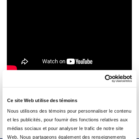
Alfred décrit en détail les bons et les mauvais
marchés du T1 et le rendement du Fonds et explique
Ce site Web utilise des témoins
pourquoi il est optimiste.
Nous utilisons des témoins pour personnaliser le contenu
et les publicités, pour fournir des fonctions relatives aux
médias sociaux et pour analyser le trafic de notre site
Web. Nous partageons également des renseignements