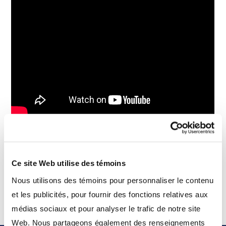
Qu’est-ce qui a exercé la plus grande influence sur
les marchés mondiaux au T3? Découvrez-le avec la
Ce site Web utilise des témoins
mise à jour du T3 de Drummond.
Nous utilisons des témoins pour personnaliser le contenu
et les publicités, pour fournir des fonctions relatives aux
médias sociaux et pour analyser le trafic de notre site
Web. Nous partageons également des renseignements