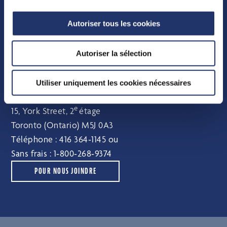
Vote par procuration
Autoriser tous les cookies
Faits sur le fonds
Distributions
Autoriser la sélection
Comité indépendant de révision
Pour nous joindre
Utiliser uniquement les cookies nécessaires
e
15, York Street, 2
étage
Toronto (Ontario) M5J 0A3
Téléphone :
416 364‑1145
ou
Sans frais :
1‑800‑268‑9374
POUR NOUS JOINDRE