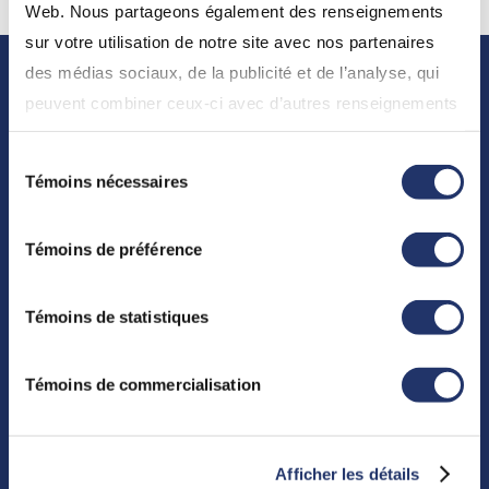
Web. Nous partageons également des renseignements
sur votre utilisation de notre site avec nos partenaires
des médias sociaux, de la publicité et de l’analyse, qui
peuvent combiner ceux-ci avec d’autres renseignements
que vous leur avez fournis ou qu’ils ont collectés lors de
Sélection
votre utilisation de leurs services. En continuant d’utiliser
Témoins nécessaires
du
notre site Web, vous consentez à l’utilisation de nos
consentement
À propos de nous
témoins. Pour obtenir plus de détails, veuillez vous
Témoins de préférence
référez à la section « Modalités de tous les sites Web
Qui nous sommes
(incluant InfoClientèle) » dans «
Conditions d'utilisation
Salle de presse
».
Témoins de statistiques
Perspectives d’experts
Financière CI
Témoins de commercialisation
Carrières
Ressources
Afficher les détails