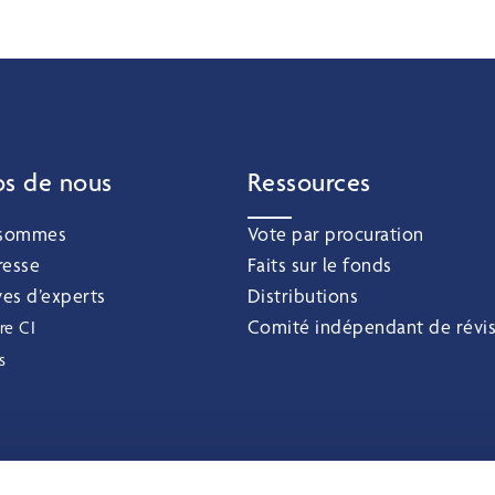
os de nous
Ressources
 sommes
Vote par procuration
resse
Faits sur le fonds
ves d’experts
Distributions
Comité indépendant de révi
re CI
s