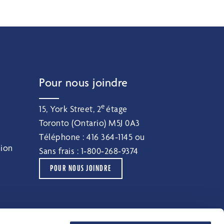
Pour nous joindre
e
15, York Street, 2
étage
Toronto (Ontario) M5J 0A3
Téléphone :
416 364‑1145
ou
sion
Sans frais :
1‑800‑268‑9374
POUR NOUS JOINDRE