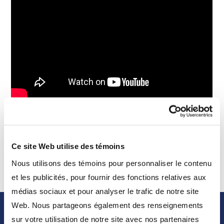
Discover how you can have a healthier money
mindset in Ryan’s Q3 video update.
Ce site Web utilise des témoins
Nous utilisons des témoins pour personnaliser le contenu
et les publicités, pour fournir des fonctions relatives aux
médias sociaux et pour analyser le trafic de notre site
Web. Nous partageons également des renseignements
sur votre utilisation de notre site avec nos partenaires