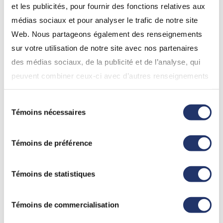
et les publicités, pour fournir des fonctions relatives aux
médias sociaux et pour analyser le trafic de notre site
Web. Nous partageons également des renseignements
sur votre utilisation de notre site avec nos partenaires
des médias sociaux, de la publicité et de l’analyse, qui
peuvent combiner ceux-ci avec d’autres renseignements
que vous leur avez fournis ou qu’ils ont collectés lors de
Sélection
votre utilisation de leurs services. En continuant d’utiliser
Témoins nécessaires
du
notre site Web, vous consentez à l’utilisation de nos
consentement
témoins. Pour obtenir plus de détails, veuillez vous
Témoins de préférence
référez à la section « Modalités de tous les sites Web
(incluant InfoClientèle) » dans «
Conditions d'utilisation
».
Témoins de statistiques
Témoins de commercialisation