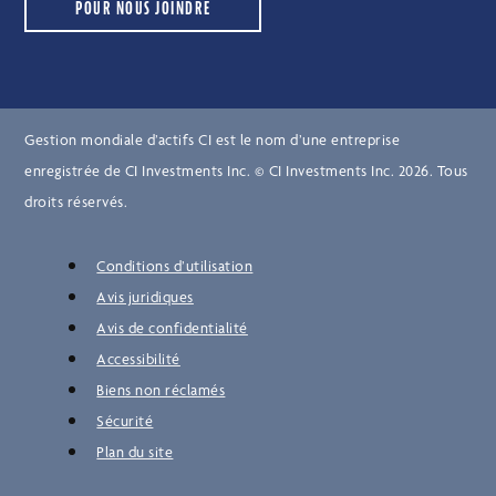
POUR NOUS JOINDRE
Gestion mondiale d’actifs CI est le nom d’une entreprise
enregistrée de CI Investments Inc. © CI Investments Inc. 2026. Tous
droits réservés.
Conditions d’utilisation
Avis juridiques
Avis de confidentialité
Accessibilité
Biens non réclamés
Sécurité
Plan du site