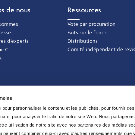
os de nous
Ressources
 sommes
Vote par procuration
resse
Faits sur le fonds
ves d’experts
Distributions
Comité indépendant de révi
re CI
s
émoins
pour personnaliser le contenu et les publicités, pour fournir des
ux et pour analyser le trafic de notre site Web. Nous partageon
re utilisation de notre site avec nos partenaires des médias soc
 qui peuvent combiner ceux-ci avec d’autres renseignements que 