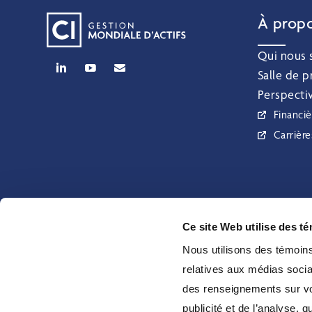
À prop
Qui nous
Salle de p
Perspecti
Financiè
Carrière
Ce site Web utilise des t
Nous utilisons des témoins 
relatives aux médias socia
Gestion mondiale d’actifs CI est le nom d’une
des renseignements sur vot
entreprise enregistrée de CI Investments Inc. © CI
publicité et de l’analyse,