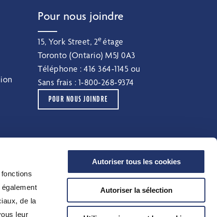
Pour nous joindre
e
15, York Street, 2
étage
Toronto (Ontario) M5J 0A3
Téléphone :
416 364‑1145
ou
sion
Sans frais :
1‑800‑268‑9374
POUR NOUS JOINDRE
Autoriser tous les cookies
 fonctions
s également
Autoriser la sélection
iaux, de la
Conditions d’utilisation
vous leur