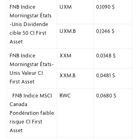
FNB Indice
UXM
0,1090 $
Morningstar États
-Unis Dividende
UXM.B
0,1246 $
cible 50 CI First
Asset
FNB Indice
XXM
0,0348 $
Morningstar États-
Unis Valeur CI
XXM.B
0,0481 $
First Asset
FNB Indice MSCI
RWC
0,0680 $
Canada
Pondération faible
risque CI First
Asset