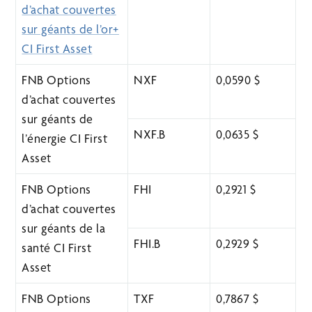
d’achat couvertes
sur géants de l’or+
CI First Asset
FNB Options
NXF
0,0590 $
d’achat couvertes
sur géants de
NXF.B
0,0635 $
l’énergie CI First
Asset
FNB Options
FHI
0,2921 $
d’achat couvertes
sur géants de la
FHI.B
0,2929 $
santé CI First
Asset
FNB Options
TXF
0,7867 $