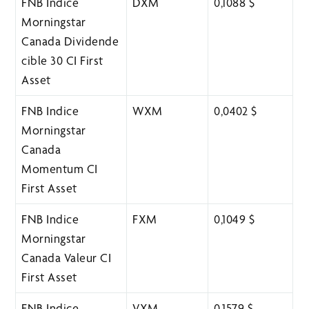
FNB Indice
DXM
0,1088 $
Morningstar
Canada Dividende
cible 30 CI First
Asset
FNB Indice
WXM
0,0402 $
Morningstar
Canada
Momentum CI
First Asset
FNB Indice
FXM
0,1049 $
Morningstar
Canada Valeur CI
First Asset
FNB Indice
VXM
0,1579 $