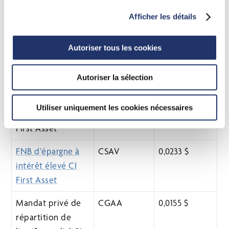
Afficher les détails
FNB Indice de
FBE
0,1040 $
rachat d’actions
canadiennes CI
Autoriser tous les cookies
First Asset
Autoriser la sélection
FNB Indice de
FBU
0,1271 $
rachat d’actions
Utiliser uniquement les cookies nécessaires
américaines CI
First Asset
FNB d’épargne à
CSAV
0,0233 $
intérêt élevé CI
First Asset
Mandat privé de
CGAA
0,0155 $
répartition de