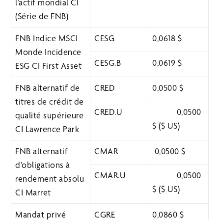
l’actif mondial CI
(Série de FNB)
FNB Indice MSCI
CESG
0,0618 $
Monde Incidence
CESG.B
0,0619 $
ESG CI First Asset
FNB alternatif de
CRED
0,0500 $
titres de crédit de
CRED.U
0,0500
qualité supérieure
$ ($ US)
CI Lawrence Park
FNB alternatif
CMAR
0,0500 $
d’obligations à
CMAR.U
0,0500
rendement absolu
$ ($ US)
CI Marret
Mandat privé
CGRE
0,0860 $