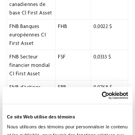
canadiennes de
base CI First Asset
FNB Banques
FHB
0,0022 $
européennes CI
First Asset
FNB Secteur
FSF
0,0333 $
financier mondial
CI First Asset
FNB d’actions
FPR
0,0768 $
privilégiées CI
First Asset
Ce site Web utilise des témoins
FNB Revenu fixe
FLB
0,0331 $
de longue durée
Nous utilisons des témoins pour personnaliser le contenu
CI First Asset