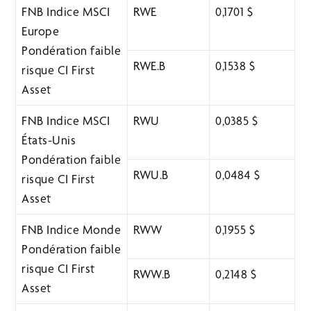
FNB Indice MSCI
RWE
0,1701 $
Europe
Pondération faible
RWE.B
0,1538 $
risque CI First
Asset
FNB Indice MSCI
RWU
0,0385 $
États-Unis
Pondération faible
RWU.B
0,0484 $
risque CI First
Asset
FNB Indice Monde
RWW
0,1955 $
Pondération faible
risque CI First
RWW.B
0,2148 $
Asset