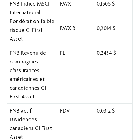
FNB Indice MSCI
RWX
0,1505 $
International
Pondération faible
RWX.B
0,2014 $
risque CI First
Asset
FNB Revenu de
FLI
0,2434 $
compagnies
d’assurances
américaines et
canadiennes CI
First Asset
FNB actif
FDV
0,0312 $
Dividendes
canadiens CI First
Asset