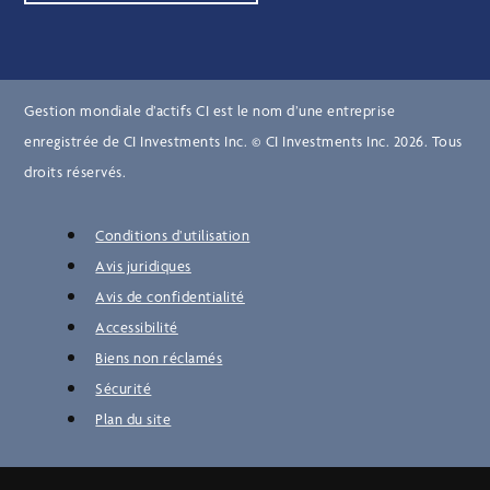
Gestion mondiale d’actifs CI est le nom d’une entreprise
enregistrée de CI Investments Inc. © CI Investments Inc. 2026. Tous
droits réservés.
Conditions d’utilisation
Avis juridiques
Avis de confidentialité
Accessibilité
Biens non réclamés
Sécurité
Plan du site