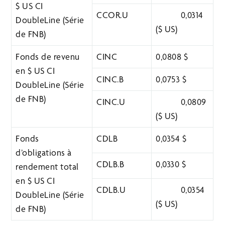
$ US CI
CCOR.U
0,0314
DoubleLine (Série
($ US)
de FNB)
Fonds de revenu
CINC
0,0808 $
en $ US CI
CINC.B
0,0753 $
DoubleLine (Série
de FNB)
CINC.U
0,0809
($ US)
Fonds
CDLB
0,0354 $
d’obligations à
CDLB.B
0,0330 $
rendement total
en $ US CI
CDLB.U
0,0354
DoubleLine (Série
($ US)
de FNB)