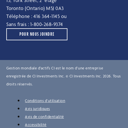
15, York Street, 2
étage
Toronto (Ontario) M5J 0A3
Téléphone :
416 364‑1145
ou
Sans frais :
1‑800‑268‑9374
POUR NOUS JOINDRE
Gestion mondiale d’actifs CI est le nom d’une entreprise
enregistrée de CI Investments Inc. © CI Investments Inc. 2026. Tous
droits réservés.
Conditions d’utilisation
Avis juridiques
Avis de confidentialité
Accessibilité