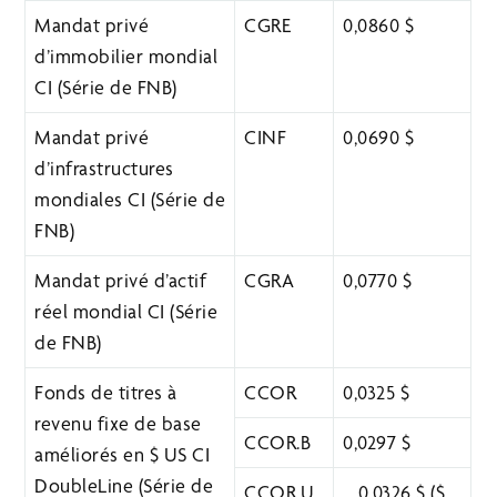
Mandat privé
CGRE
0,0860 $
d’immobilier mondial
CI (Série de FNB)
Mandat privé
CINF
0,0690 $
d’infrastructures
mondiales CI (Série de
FNB)
Mandat privé d’actif
CGRA
0,0770 $
réel mondial CI (Série
de FNB)
Fonds de titres à
CCOR
0,0325 $
revenu fixe de base
CCOR.B
0,0297 $
améliorés en $ US CI
DoubleLine (Série de
CCOR.U
0,0326 $ ($