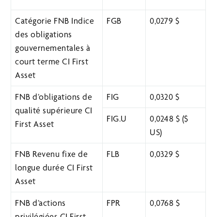
Catégorie FNB Indice
FGB
0,0279 $
des obligations
gouvernementales à
court terme CI First
Asset
FNB d’obligations de
FIG
0,0320 $
qualité supérieure CI
FIG.U
0,0248 $ ($
First Asset
US)
FNB Revenu fixe de
FLB
0,0329 $
longue durée CI First
Asset
FNB d’actions
FPR
0,0768 $
privilégiées CI First