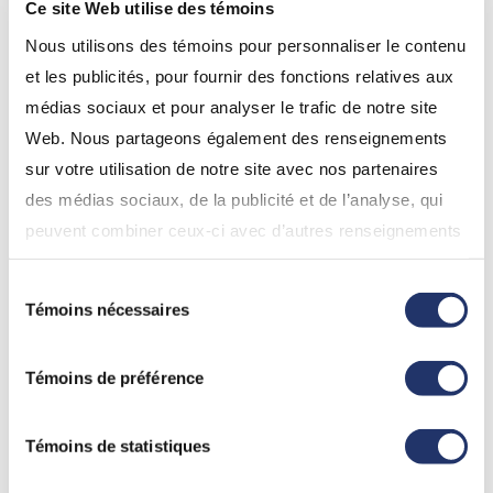
à rendement amélioré
Ce site Web utilise des témoins
CI
Nous utilisons des témoins pour personnaliser le contenu
et les publicités, pour fournir des fonctions relatives aux
FNB Indice total des
CAGS
0,1035 $
médias sociaux et pour analyser le trafic de notre site
obligations à court
Web. Nous partageons également des renseignements
terme du Canada à
sur votre utilisation de notre site avec nos partenaires
rendement amélioré
des médias sociaux, de la publicité et de l’analyse, qui
CI
peuvent combiner ceux-ci avec d’autres renseignements
FNB d’obligations
0,1128 $
que vous leur avez fournis ou qu’ils ont collectés lors de
essentielles nord-
Sélection
votre utilisation de leurs services. En continuant d’utiliser
ONEB
Témoins nécessaires
du
américaines
notre site Web, vous consentez à l’utilisation de nos
consentement
améliorées ONE CI
témoins. Pour obtenir plus de détails, veuillez vous
Témoins de préférence
référez à la section « Modalités de tous les sites Web
(incluant InfoClientèle) » dans «
Conditions d'utilisation
Répondre aux besoins des investisseurs
».
Témoins de statistiques