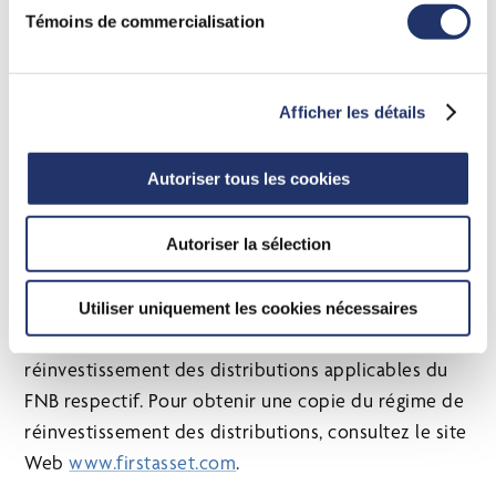
Témoins de commercialisation
Demeurer investi dans le marché, réduire au
minimum les coûts et tirer parti d’une fonctionnalité
intelligente, simple et efficace, conçue pour
Afficher les détails
répondre aux besoins des investisseurs. Le régime
de réinvestissement des distributions de CI
Autoriser tous les cookies
réinvestira automatiquement les distributions en
espèces dans le FNB CI à partir duquel la
distribution en question est effectuée. Toutes les
Autoriser la sélection
distributions indiquées dans le tableau ci-dessus
seront versées en espèces, à moins que le porteur
Utiliser uniquement les cookies nécessaires
de parts ne se soit inscrit au régime de
réinvestissement des distributions applicables du
FNB respectif. Pour obtenir une copie du régime de
réinvestissement des distributions, consultez le site
Web
www.firstasset.com
.