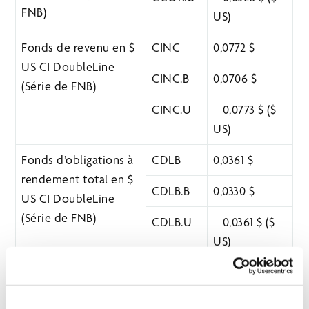
FNB)
US)
Fonds de revenu en $
CINC
0,0772 $
US CI DoubleLine
CINC.B
0,0706 $
(Série de FNB)
CINC.U
0,0773 $ ($
US)
Fonds d’obligations à
CDLB
0,0361 $
rendement total en $
CDLB.B
0,0330 $
US CI DoubleLine
(Série de FNB)
CDLB.U
0,0361 $ ($
US)
FNB Indice total des
0,1196 $
obligations du Canada
CAGG