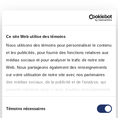
Nom du fonds
Symbole(s)
Catégorie FNB Revenu de
CIC
Ce site Web utilise des témoins
banques canadiennes CI First
Nous utilisons des témoins pour personnaliser le contenu
Asset
et les publicités, pour fournir des fonctions relatives aux
Catégorie FNB Revenu d’actions
CSY
médias sociaux et pour analyser le trafic de notre site
canadiennes de base CI First
Web. Nous partageons également des renseignements
Asset
sur votre utilisation de notre site avec nos partenaires
des médias sociaux, de la publicité et de l’analyse, qui
Catégorie FNB Indice MSCI
FQC
peuvent combiner ceux-ci avec d’autres renseignements
Canada Qualité CI First Asset
que vous leur avez fournis ou qu’ils ont collectés lors de
Sélection
votre utilisation de leurs services. En continuant d’utiliser
Témoins nécessaires
du
notre site Web, vous consentez à l’utilisation de nos
De plus amples renseignements sur les FNB de CI
consentement