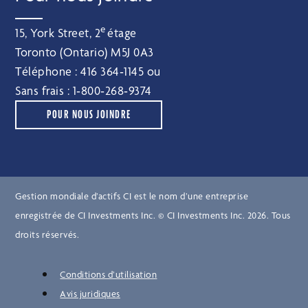
e
15, York Street, 2
étage
Toronto (Ontario) M5J 0A3
Téléphone :
416 364‑1145
ou
Sans frais :
1‑800‑268‑9374
POUR NOUS JOINDRE
Gestion mondiale d’actifs CI est le nom d’une entreprise
enregistrée de CI Investments Inc. © CI Investments Inc. 2026. Tous
droits réservés.
Conditions d’utilisation
Avis juridiques