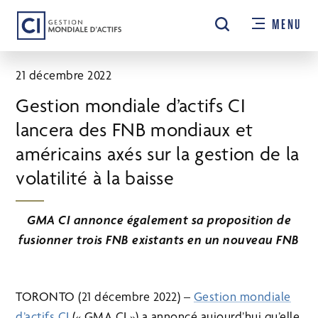
Passer
MENU
au
contenu
principal
21 décembre 2022
Gestion mondiale d’actifs CI
lancera des FNB mondiaux et
américains axés sur la gestion de la
volatilité à la baisse
GMA CI annonce également sa proposition de
fusionner trois FNB existants en un nouveau FNB
TORONTO (21 décembre 2022) –
Gestion mondiale
d’actifs CI
(« GMA CI ») a annoncé aujourd’hui qu’elle