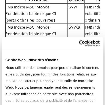
FNB Indice MSCI Monde
RWW
FNB indicie
Pondération faible risque CI
volatilité à
(parts ordinaires couvertes)
ordinaires 
FNB Indice MSCI Monde
RWW.B
FNB indicie
Pondération faible risque CI
volatilité à
(parts ordinaires non couvertes)
ordinaires
FNB Indice MSCI International
RWX
FNB indicie
Pondération faible risque CI
volatilité à
Ce site Web utilise des témoins
(parts ordinaires couvertes)
ordinaires 
FNB Indice MSCI International
RWX.B
FNB indicie
Nous utilisons des témoins pour personnaliser le contenu
Pondération faible risque CI
volatilité à
et les publicités, pour fournir des fonctions relatives aux
(parts ordinaires non couvertes)
ordinaires
médias sociaux et pour analyser le trafic de notre site
FNB Indice MSCI Europe
RWE
FNB indicie
Web. Nous partageons également des renseignements
Pondération faible risque CI
volatilité à
sur votre utilisation de notre site avec nos partenaires
(parts ordinaires couvertes)
ordinaires 
des médias sociaux, de la publicité et de l’analyse, qui