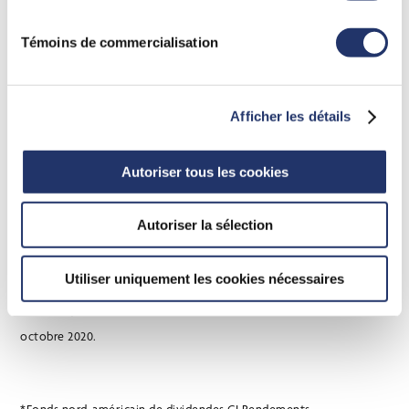
investisseurs ».
Témoins de commercialisation
À propos de Gestion mondiale d’actifs CI
Afficher les détails
Gestion mondiale d’actifs CI est l’une des plus grandes sociétés de
Autoriser tous les cookies
gestion de placements du Canada. Elle offre une large gamme de
produits et de services d’investissement et est présente sur le
Autoriser la sélection
Web à l’adresse www.ci.com. GMA CI est une filiale de Financière
CI Corp. (TSX : CIX), une société indépendante qui offre des
Utiliser uniquement les cookies nécessaires
services de conseil en gestion d’actifs et de patrimoine à l’échelle
mondiale, avec un actif total d’environ 202 milliards de dollars au 31
octobre 2020.