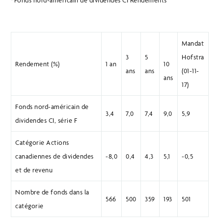
*Fonds nord-américain de dividendes CI Rendements
Mandat
3
5
Hofstra
Rendement (%)
1 an
10
ans
ans
(01-11-
ans
17)
Fonds nord-américain de
3,4
7,0
7,4
9,0
5,9
dividendes CI, série F
Catégorie Actions
canadiennes de dividendes
-8,0
0,4
4,3
5,1
-0,5
et de revenu
Nombre de fonds dans la
566
500
359
193
501
catégorie