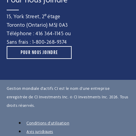
e
15, York Street, 2
étage
Toronto (Ontario) M5J 0A3
Téléphone :
416 364‑1145
ou
Sans frais :
1‑800‑268‑9374
POUR NOUS JOINDRE
Gestion mondiale d’actifs CI est le nom d’une entreprise
enregistrée de CI Investments Inc. © CI Investments Inc. 2026. Tous
droits réservés.
Conditions d’utilisation
Avis juridiques