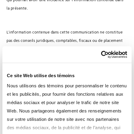
la présente.
L’information contenue dans cette communication ne constitue
pas des conseils juridiques, comptables, fiscaux ou de placement
et ne devrait pas être considérée comme telle. Il convient de
consulter des conseillers professionnels avant d’agir en vertu des
renseignements contenus dans cette publication.
Ce site Web utilise des témoins
Nous utilisons des témoins pour personnaliser le contenu
Le contenu de cette présentation ne peut, en aucune manière,
et les publicités, pour fournir des fonctions relatives aux
être modifié, copié, reproduit, publié, téléchargé, affiché,
médias sociaux et pour analyser le trafic de notre site
transmis, distribué ou exploité commercialement. Vous pouvez
Web. Nous partageons également des renseignements
télécharger cette communication aux fins de vos activités à titre
sur votre utilisation de notre site avec nos partenaires
de conseiller financier, à condition que vous ne modifiiez pas les
des médias sociaux, de la publicité et de l’analyse, qui
avis de droit d’auteur et tout autre avis exclusif. Le