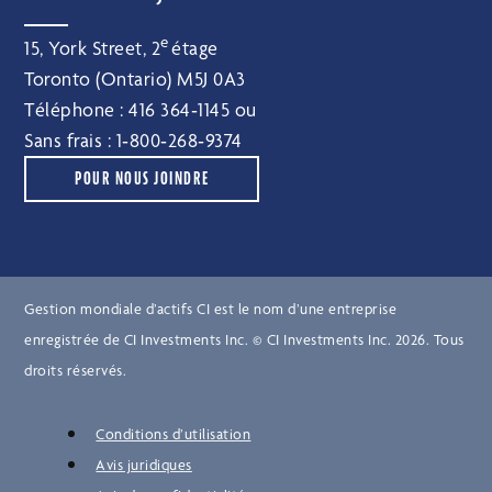
e
15, York Street, 2
étage
Toronto (Ontario) M5J 0A3
Téléphone :
416 364‑1145
ou
Sans frais :
1‑800‑268‑9374
POUR NOUS JOINDRE
Gestion mondiale d’actifs CI est le nom d’une entreprise
enregistrée de CI Investments Inc. © CI Investments Inc. 2026. Tous
droits réservés.
Conditions d’utilisation
Avis juridiques