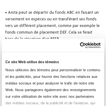
• Anita peut se départir du fonds ABC en faisant un
versement en espèces ou en transférant ses fonds
vers un différent placement, comme par exemple le
fonds commun de placement DEF. Cela se ferait
hors de la structure d’un REER.
• Anita peut alors verser immédiatement de l’argent
ou le fonds DEF en nature dans son REER.
Ce site Web utilise des témoins
• Si elle le souhaite et afin d’annuler la période de
Nous utilisons des témoins pour personnaliser le contenu
perte apparente, Anita pourrait attendre 31 jours
et les publicités, pour fournir des fonctions relatives aux
après la vente du fonds ABC pour racheter le fonds
médias sociaux et pour analyser le trafic de notre site
ABC dans son REER.
Web. Nous partageons également des renseignements
sur votre utilisation de notre site avec nos partenaires
des médias sociaux, de la publicité et de l’analyse, qui
e
2
option