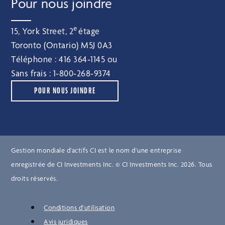
Pour nous joindre
e
15, York Street, 2
étage
Toronto (Ontario) M5J 0A3
Téléphone :
416 364‑1145
ou
Sans frais :
1‑800‑268‑9374
POUR NOUS JOINDRE
Gestion mondiale d’actifs CI est le nom d’une entreprise
enregistrée de CI Investments Inc. © CI Investments Inc. 2026. Tous
droits réservés.
Conditions d’utilisation
Avis juridiques