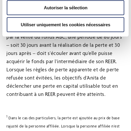
refusée. La principale différence entre les deux
Autoriser la sélection
options est le moment auquel la cotisation est
versée au REER. Dans les deux cas, pour qu’Anita soit
Utiliser uniquement les cookies nécessaires
en mesure d’utiliser la perte en capital engendrée
par la vente du fonds ABC, une période de 60 jours
– soit 30 jours avant la réalisation de la perte et 30
jours après – doit s’écouler avant qu’elle puisse
acquérir le fonds par l’intermédiaire de son REER.
Lorsque les règles de perte apparente et de perte
refusée sont évitées, les objectifs d’Anita de
déclencher une perte en capital utilisable tout en
contribuant à un REER peuvent être atteints.
1
Dans le cas des particuliers, la perte est ajoutée au prix de base
rajusté de la personne affiliée. Lorsque la personne affiliée n’est