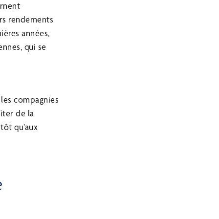
urnent
urs rendements
nières années,
ennes, qui se
t les compagnies
iter de la
utôt qu’aux
e