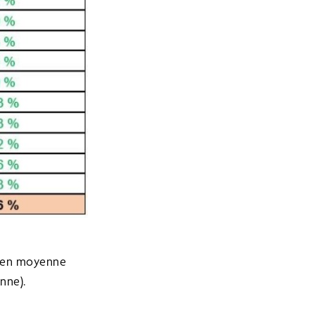
% en moyenne
nne).