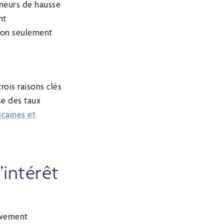
meurs de hausse
nt
 non seulement
ois raisons clés
se des taux
caines et
’intérêt
tivement