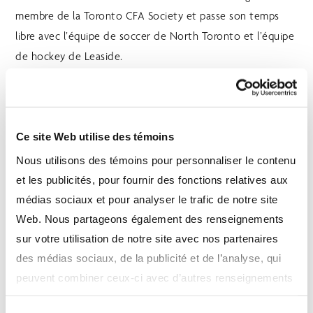
membre de la Toronto CFA Society et passe son temps
libre avec l’équipe de soccer de North Toronto et l’équipe
de hockey de Leaside.
AVIS DE NON-RESPONSABILITÉ IMPORTANTS
Les opinions formulées dans ce document sont
Ce site Web utilise des témoins
exclusivement celles du ou des auteurs et ne devraient pas
Nous utilisons des témoins pour personnaliser le contenu
être utilisées ni interprétées comme un conseil en
et les publicités, pour fournir des fonctions relatives aux
placement ni comme un signe d’approbation ou une
médias sociaux et pour analyser le trafic de notre site
recommandation à l’égard des entités ou des titres dont il
Web. Nous partageons également des renseignements
est question. Ce document est fourni à titre de source
sur votre utilisation de notre site avec nos partenaires
d’information générale et ne doit pas être considéré
des médias sociaux, de la publicité et de l’analyse, qui
comme un conseil personnel, juridique, comptable, fiscal
peuvent combiner ceux-ci avec d’autres renseignements
ou d’investissement, ni être interprété comme une
que vous leur avez fournis ou qu’ils ont collectés lors de
approbation ou une recommandation d’une entité ou d’un