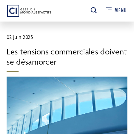
Passer
MENU
au
contenu
principal
02 juin 2025
Les tensions commerciales doivent
se désamorcer