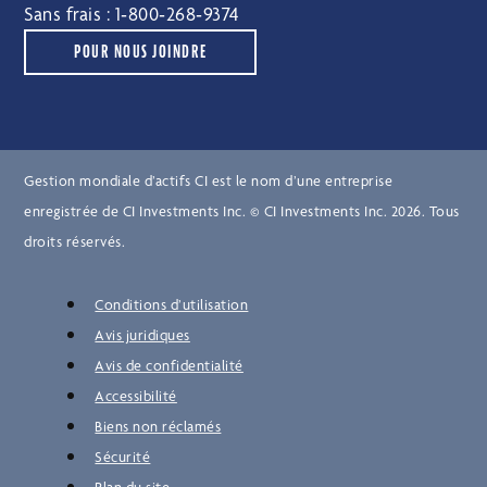
Sans frais :
1‑800‑268‑9374
POUR NOUS JOINDRE
Gestion mondiale d’actifs CI est le nom d’une entreprise
enregistrée de CI Investments Inc. © CI Investments Inc. 2026. Tous
droits réservés.
Conditions d’utilisation
Avis juridiques
Avis de confidentialité
Accessibilité
Biens non réclamés
Sécurité