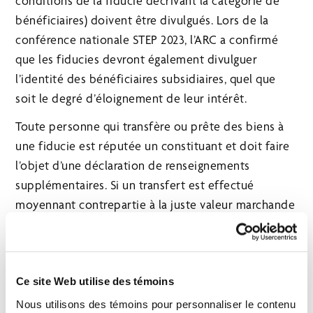
conditions de la fiducie décrivant la catégorie de
bénéficiaires) doivent être divulgués. Lors de la
conférence nationale STEP 2023, l’ARC a confirmé
que les fiducies devront également divulguer
l’identité des bénéficiaires subsidiaires, quel que
soit le degré d’éloignement de leur intérêt.
Toute personne qui transfère ou prête des biens à
une fiducie est réputée un constituant et doit faire
l’objet d’une déclaration de renseignements
supplémentaires. Si un transfert est effectué
moyennant contrepartie à la juste valeur marchande
ou en échange de prêts à un taux d’intérêt
raisonnable au bénéfice d’une partie sans lien de
dépendance avec la fiducie, cette partie n’est pas
Ce site Web utilise des témoins
réputé un constituant et est exonérée des
obligations de production.
Nous utilisons des témoins pour personnaliser le contenu