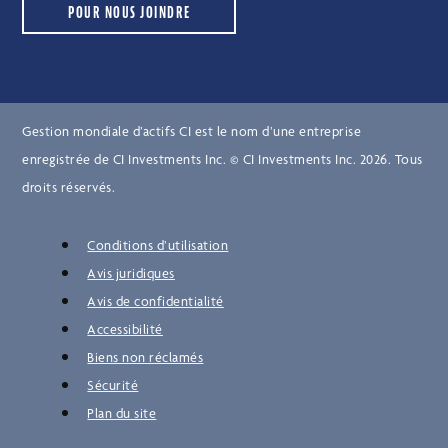
POUR NOUS JOINDRE
Gestion mondiale d’actifs CI est le nom d’une entreprise
enregistrée de CI Investments Inc. © CI Investments Inc. 2026. Tous
droits réservés.
Conditions d’utilisation
Avis juridiques
Avis de confidentialité
Accessibilité
Biens non réclamés
Sécurité
Plan du site