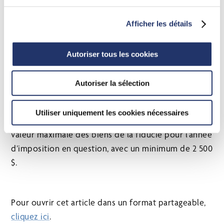
pénalité est de 5 % sur un tel solde dû, plus 1 % du
solde dû pour chaque mois complet de retard de la
Afficher les détails
déclaration, jusqu’à un maximum de 12 mois.
Des pénalités supplémentaires pour négligence
Autoriser tous les cookies
grave peuvent s’appliquer lorsque l’omission de
produire la déclaration a été commise sciemment
Autoriser la sélection
ou par négligence grave ou que de fausses
déclarations et des omissions ont été faites dans la
Utiliser uniquement les cookies nécessaires
déclaration produite. La pénalité est de 5 % de la
valeur maximale des biens de la fiducie pour l’année
d’imposition en question, avec un minimum de 2 500
$.
Pour ouvrir cet article dans un format partageable,
cliquez ici
.