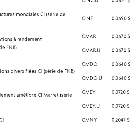
CINC.U
0,0874 
uctures mondiales CI (série de
CINF
0,0690 
CMAR
0,0670 
gations à rendement
 de FNB)
CMAR.U
0,0670 
CMDO
0,0640 
ions diversifiées CI (série de FNB)
CMDO.U
0,0640 
CMEY
0,0720 $
dement amélioré CI Marret (série
CMEY.U
0,0720 
CI
CMNY
0,2047 $