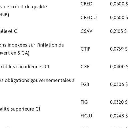
CRED
0,0500 
es de crédit de qualité
 FNB)
CRED.U
0,0500 
 élevé CI
CSAV
0,2105 $
ns indexées sur l’inflation du
CTIP
0,0739 $
uvert en $ CA)
rtibles canadiennes CI
CXF
0,0400 
es obligations gouvernementales à
FGB
0,0306 $
FIG
0,0320 $
alité supérieure CI
FIG.U
0,0248 