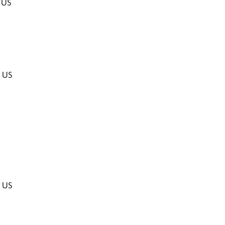
 US
$
$ US
$ US
$