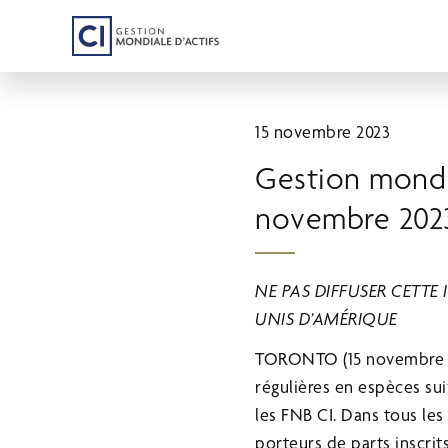
Passer
au
contenu
principal
15 novembre 2023
Gestion mondia
novembre 2023
NE PAS DIFFUSER CETTE
UNIS D’AMÉRIQUE
TORONTO
(15 novembre
régulières en espèces su
les FNB CI. Dans tous les
porteurs de parts inscri