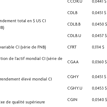
CCOR.U
0,0441 $
CDLB
0,0451 $
endement total en $ US CI
CDLB.B
0,0450 
NB)
CDLB.U
0,0457 
variable CI (série de FNB)
CFRT
0,1114 $
ion de l’actif mondial CI (série de
CGAA
0,0360 $
CGHY
0,0451 $
 rendement élevé mondial CI
CGHY.U
0,0453 
CGIN
0,0540 
ixe de qualité supérieure