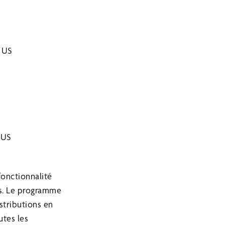
$ US
 US
fonctionnalité
rs. Le programme
stributions en
utes les