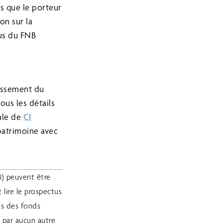
ns que le porteur
on sur la
tus du FNB
tissement du
ous les détails
iale de
CI
 patrimoine avec
B) peuvent être
 lire le prospectus
es des fonds
 par aucun autre