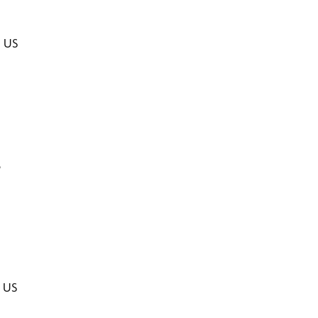
$
$ US
$
$ US