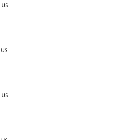
$ US
$ US
$
$
$ US