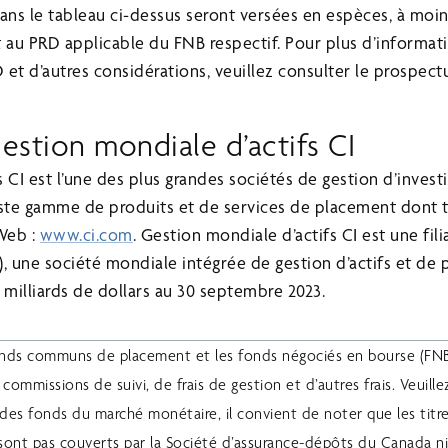
dans le tableau ci-dessus seront versées en espèces, à moi
it au PRD applicable du FNB respectif. Pour plus d’informati
 et d’autres considérations, veuillez consulter le prospec
stion mondiale d’actifs CI
 CI est l’une des plus grandes sociétés de gestion d’inves
aste gamme de produits et de services de placement dont t
 Web :
www.ci.com
. Gestion mondiale d’actifs CI est une fil
), une société mondiale intégrée de gestion d’actifs et de
0 milliards de dollars au 30 septembre 2023.
fonds communs de placement et les fonds négociés en bourse (FN
ommissions de suivi, de frais de gestion et d’autres frais. Veuillez
s des fonds du marché monétaire, il convient de noter que les titr
nt pas couverts par la Société d’assurance-dépôts du Canada ni