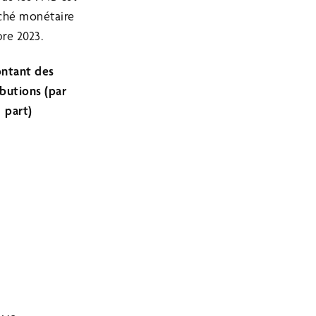
rché monétaire
re 2023.
ntant des
ibutions (par
part)
$
$