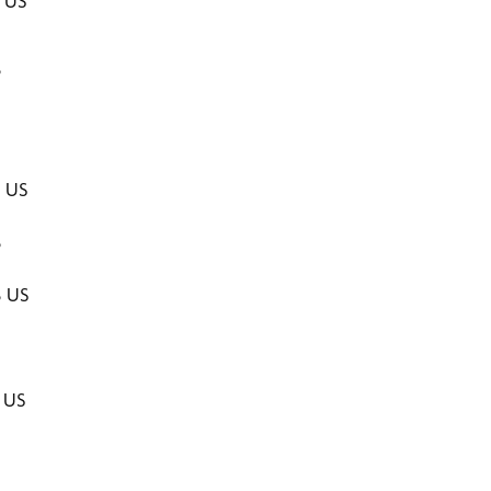
$ US
$
$
$ US
$
$ US
$ US