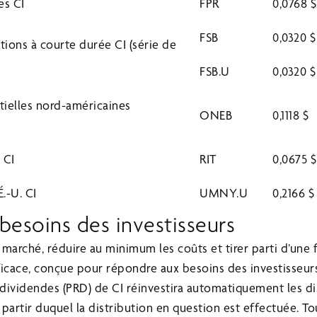
es CI
FPR
0,0768 $
FSB
0,0320 $
tions à courte durée CI (série de
FSB.U
0,0320 
tielles nord-américaines
ONEB
0,1118 $
 CI
RIT
0,0675 $
.-U. CI
UMNY.U
0,2166 $
besoins des investisseurs
marché, réduire au minimum les coûts et tirer parti d’une 
efficace, conçue pour répondre aux besoins des investisseu
dividendes (PRD) de CI réinvestira automatiquement les di
partir duquel la distribution en question est effectuée. To