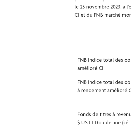
le 23 novembre 2023, à l
CI et du FNB marché moné
FNB Indice total des o
amélioré CI
FNB Indice total des ob
à rendement amélioré C
Fonds de titres à reven
$ US CI DoubleLine (sér