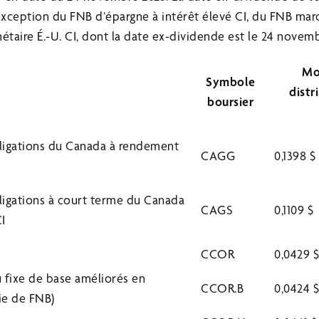
’exception du FNB d’épargne à intérêt élevé CI, du FNB ma
taire É.-U. CI, dont la date ex-dividende est le 24 novemb
Mo
Symbole
distr
boursier
bligations du Canada à rendement
CAGG
0,1398 $
ligations à court terme du Canada
CAGS
0,1109 $
I
CCOR
0,0429 
u fixe de base améliorés en
CCOR.B
0,0424 
ie de FNB)