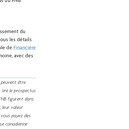
tus du FNB
tissement du
ous les détails
iale de
Financière
imoine, avec des
 peuvent être
 lire le prospectus
FNB figurent dans
 leur valeur
, vous payez des
rse canadienne