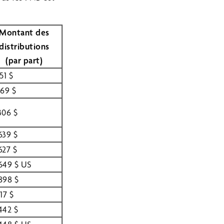
Montant des
distributions
(par part)
51 $
969 $
306 $
639 $
627 $
649 $ US
898 $
017 $
442 $