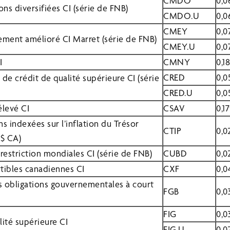
CMDO
0,0
ons diversifiées CI (série de FNB)
CMDO.U
0,0
CMEY
0,0
ement amélioré CI Marret (série de FNB)
CMEY.U
0,0
I
CMNY
0,1
CRED
0,0
s de crédit de qualité supérieure CI (série
CRED.U
0,0
élevé CI
CSAV
0,1
s indexées sur l’inflation du Trésor
CTIP
0,0
 $ CA)
restriction mondiales CI (série de FNB)
CUBD
0,0
tibles canadiennes CI
CXF
0,0
s obligations gouvernementales à court
FGB
0,0
FIG
0,0
lité supérieure CI
FIG.U
0,0