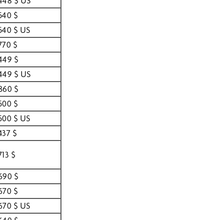
448 $ US
540 $
540 $ US
770 $
449 $
449 $ US
860 $
500 $
500 $ US
437 $
713 $
690 $
670 $
670 $ US