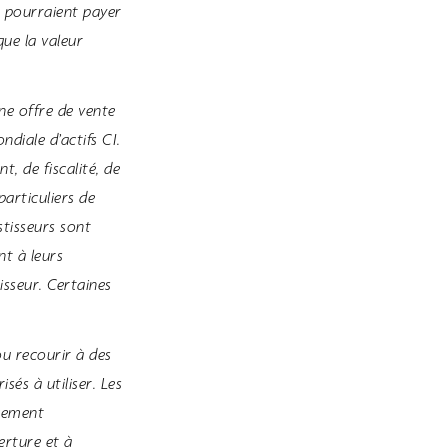
s pourraient payer
que la valeur
ne offre de vente
diale d’actifs CI.
, de fiscalité, de
articuliers de
stisseurs sont
nt à leurs
isseur. Certaines
ou recourir à des
és à utiliser. Les
acement
erture et à