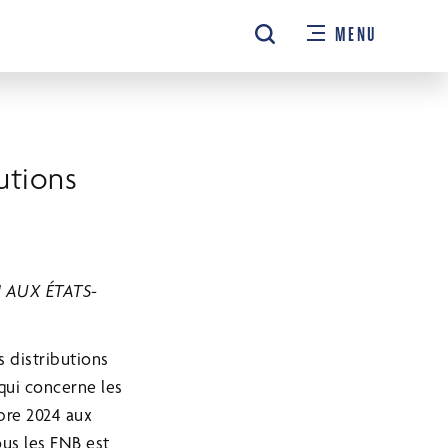
MENU
utions
 AUX ÉTATS-
 distributions
qui concerne les
obre 2024 aux
ous les FNB est