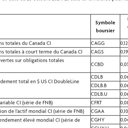
Symbole
boursier
ns totales du Canada CI
CAGG
0,12
ns totales à court terme du Canada CI
CAGS
0,1
ertes sur obligations totales
CCBD
0,0
CDLB
0,0
ndement total en $ US CI DoubleLine
CDLB.B
0,0
CDLB.U
0,0
ariable CI (série de FNB)
CFRT
0,0
on de l’actif mondial CI (série de FNB)
CGAA
0,1
CGHY
0,0
rendement élevé mondial CI (série de