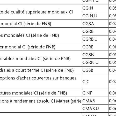
CGHY.U
0,0
CGIN
0,0
ixe de qualité supérieure mondiaux CI
CGIN.U
0,0
 mondial CI (série de FNB)
CGRA
0,0
CGRB
0,0
es mondiales CI (série de FNB)
CGRB.U
0,0
r mondial CI (série de FNB)
CGRE
0,0
CGRN
0,0
durables mondiales CI (série de FNB)
CGRN.U
0,0
iales à court terme CI (série de FNB)
CGSB
0,0
options d’achat couvertes sur banques
CIC
0,0
ctures mondiales CI (série de FNB)
CINF
0,0
CMAR
0,0
ations à rendement absolu CI Marret (série
CMAR.U
0,0