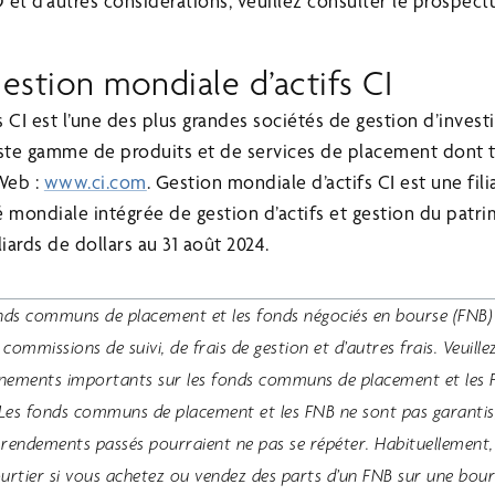
 et d’autres considérations, veuillez consulter le prospec
stion mondiale d’actifs CI
 CI est l’une des plus grandes sociétés de gestion d’inves
aste gamme de produits et de services de placement dont t
 Web :
www.ci.com
. Gestion mondiale d’actifs CI est une fil
é mondiale intégrée de gestion d’actifs et gestion du patr
lliards de dollars au 31 août 2024.
onds communs de placement et les fonds négociés en bourse (FNB)
ommissions de suivi, de frais de gestion et d’autres frais. Veuillez
ignements importants sur les fonds communs de placement et les 
. Les fonds communs de placement et les FNB ne sont pas garantis;
 rendements passés pourraient ne pas se répéter. Habituellement
ourtier si vous achetez ou vendez des parts d’un FNB sur une bou