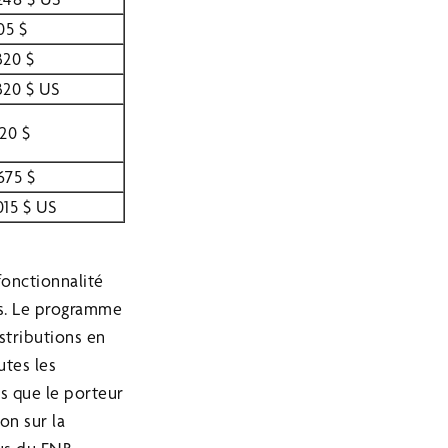
105 $
320 $
320 $ US
220 $
675 $
015 $ US
s
fonctionnalité
s.
Le programme
stributions en
utes les
ns que le porteur
on sur la