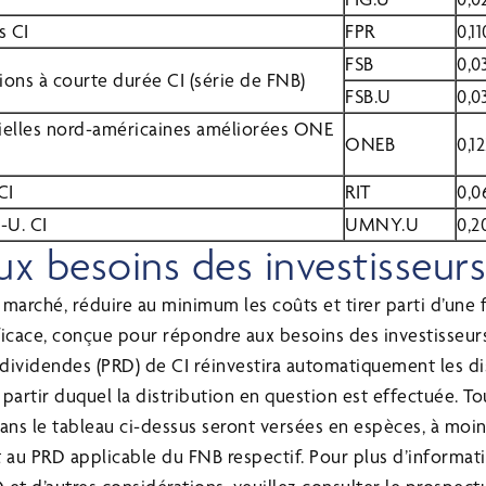
s CI
FPR
0,1
FSB
0,0
ions à courte durée CI (série de FNB)
FSB.U
0,0
tielles nord-américaines améliorées ONE
ONEB
0,1
CI
RIT
0,0
-U. CI
UMNY.U
0,2
x besoins des investisseur
marché, réduire au minimum les coûts et tirer parti d’une 
fficace, conçue pour répondre aux besoins des investisseur
dividendes (PRD) de CI réinvestira automatiquement les di
partir duquel la distribution en question est effectuée. To
dans le tableau ci-dessus seront versées en espèces, à moi
it au PRD applicable du FNB respectif. Pour plus d’informati