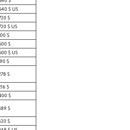
640 $
640 $ US
720 $
720 $ US
800 $
500 $
500 $ US
790 $
278 $
216 $
400 $
389 $
320 $
248 $ US