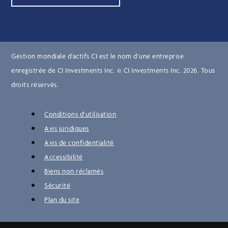
Gestion mondiale d’actifs CI est le nom d’une entreprise
enregistrée de CI Investments Inc. © CI Investments Inc. 2026. Tous
droits réservés.
Conditions d’utilisation
Avis juridiques
Avis de confidentialité
Accessibilité
Biens non réclamés
Sécurité
Plan du site