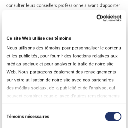
consulter leurs conseillers professionnels avant d’apporter
tout changement à leurs stratégies d’investissement.
Certains énoncés contenus dans le présent document
constituent des énoncés prospectifs. Les énoncés
Ce site Web utilise des témoins
prospectifs sont des déclarations de nature prévisionnelle
Nous utilisons des témoins pour personnaliser le contenu
dépendant de conditions ou d’événements futurs ou s’y
et les publicités, pour fournir des fonctions relatives aux
rapportant, ainsi que tout énoncé incluant des verbes
médias sociaux et pour analyser le trafic de notre site
comme « pouvoir », « devoir », « s’attendre », « prévoir », «
Web. Nous partageons également des renseignements
anticiper », « viser », « avoir l’intention », « croire », «
sur votre utilisation de notre site avec nos partenaires
estimer », « évaluer », « être possible », « être d’avis » ou
des médias sociaux, de la publicité et de l’analyse, qui
tout autre mot ou expression similaire. Les énoncés
peuvent combiner ceux-ci avec d’autres renseignements
prospectifs qui ne constituent pas des faits historiques
que vous leur avez fournis ou qu’ils ont collectés lors de
sont assujettis à un certain nombre de risques et
Sélection
votre utilisation de leurs services. En continuant d’utiliser
d’incertitudes. Les résultats ou événements qui
Témoins nécessaires
du
notre site Web, vous consentez à l’utilisation de nos
surviendront pourraient donc être considérablement
consentement
témoins. Pour obtenir plus de détails, veuillez vous